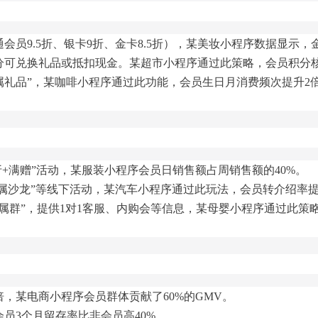
会员9.5折、银卡9折、金卡8.5折），某美妆小程序数据显示
可兑换礼品或抵扣现金。某超市小程序通过此策略，会员积分核
属礼品”，某咖啡小程序通过此功能，会员生日月消费频次提升2
折+满赠”活动，某服装小程序会员日销售额占周销售额的40%。
专属沙龙”等线下活动，某汽车小程序通过此玩法，会员转介绍率提
属群”，提供1对1客服、内购会等信息，某母婴小程序通过此策略
倍，某电商小程序会员群体贡献了60%的GMV。
员3个月留存率比非会员高40%。