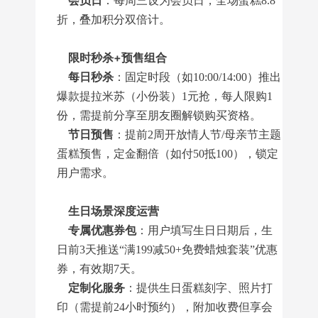
会员日
：每周三设为会员日，全场蛋糕8.8
折，叠加积分双倍计。
限时秒杀+预售组合
每日秒杀
：固定时段（如10:00/14:00）推出
爆款提拉米苏（小份装）1元抢，每人限购1
份，需提前分享至朋友圈解锁购买资格。
节日预售
：提前2周开放情人节/母亲节主题
蛋糕预售，定金翻倍（如付50抵100），锁定
用户需求。
生日场景深度运营
专属优惠券包
：用户填写生日日期后，生
日前3天推送“满199减50+免费蜡烛套装”优惠
券，有效期7天。
定制化服务
：提供生日蛋糕刻字、照片打
印（需提前24小时预约），附加收费但享会