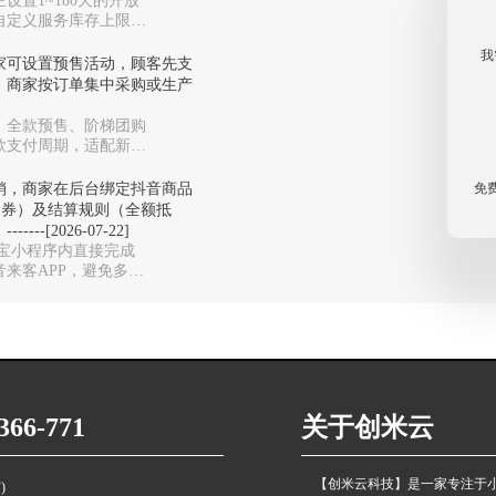
设置1~180天的开放
自定义服务库存上限，
我
家可设置预售活动，顾客先支
，商家按订单集中采购或生产
、全款预售、阶梯团购
款支付周期，适配新品
免
销，商家在后台绑定抖音商品
金券）及结算规则（全额抵
[2026-07-22]
付宝小程序内直接完成
来客APP，避免多系
66-771
关于创米云
【创米云科技】是一家专注于
)