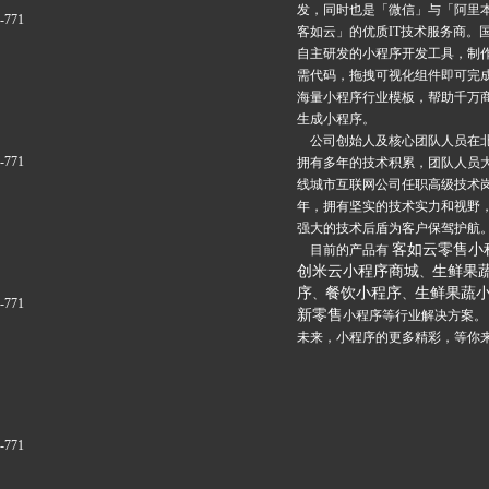
发，同时也是「微信」与「阿里
6-771
客如云」的优质IT技术服务商。
自主研发的小程序开发工具，制
需代码，拖拽可视化组件即可完
海量小程序行业模板，帮助千万
生成小程序。
公司创始人及核心团队人员在
6-771
拥有多年的技术积累，团队人员
线城市互联网公司任职高级技术
年，拥有坚实的技术实力和视野
强大的技术后盾为客户保驾护航
客如云零售小
目前的产品有
创米云小程序商城
生鲜果
、
序
餐饮小程序
生鲜果蔬
、
、
6-771
新零售
小程序等行业解决方案。
未来，小程序的更多精彩，等你
6-771