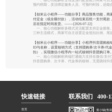
一、核心功能解析全维度预约配置能力‌商家可自主
预约档期，灵活绑定服务人员、可预约时段，还能
避免同一时段预约过载，适配美…
【创米云小程序——功能分享】商品预售功能，商
付定金（或全额付款），活动结束后统一支付尾款
后在指定时间发货。-------[2026-07-22]
一、核心功能解析多模式灵活配置‌支持定金膨胀
三种主流模式，商家可自主设置定金抵扣比例、尾
测款、限量周边、生鲜预售等不同场…
【创米云小程序——功能分享】小程序抖音团购核
ID与名称，设置核销方式（支持团购券/次卡券/代
扣），实现微信小程序内一站式核销抖音团购订单。-------
一、核心功能解析跨端打通能力‌支持在微信/支
抖音团购券、次卡券、代金券的核销，无需跳转抖音
统切换，大幅提升门店收银效率。…
快速链接
联系我们 400-13
首页
黄小锅(售前