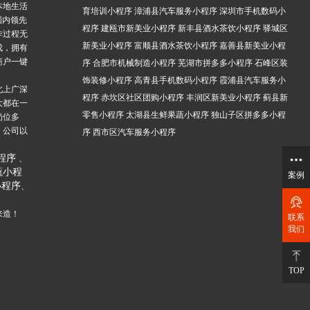
本地生活
育培训小程序
漳浦县汽车服务小程序
深圳市手机数码小
国内领先
程序
建瓯市新美业小程序
新丰县酒水茶饮小程序
驿城区
作过程无
新美业小程序
富顺县酒水茶饮小程序
嘉善县新美业小程
成，拥有
商户一键
序
合肥市机械制造小程序
芜湖市拼多多小程序
石峰区装
饰装修小程序
高青县手机数码小程序
霞浦县汽车服务小
北上广深
程序
赤坎区社区团购小程序
丰润区新美业小程序
蓟县新
大都在一
零售小程序
太湖县生鲜果蔬小程序
独山子区拼多多小程
岗位多
，公司以
序
西市区汽车服务小程序
。
程序
、
蔬小程
案例
小程序
、
来造！
联系
我们
TOP