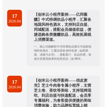
【创米云小程序案例——亿同薇
17
醺】中式特调饮品小程序，汇聚各
2026.04
地国风特色酒水，支持到店自提、
同城配送，搭配会员储值权益，便
捷选购各类微醺饮品，高效拓展线
上消费渠道。
一、核心功能解析中式特调饮品展示与选购地
域特色酒水：汇聚全国各省特色酒（如西凤
酒、冰峰汽水等），搭配果汁、饮品特调，形
成分层视觉效果的创意饮品（如“醉长
安”）。...
【创米云小程序案例——俏皮麦
17
兜】芝士牛肉卷专属小程序，主营
2026.04
芝士卷、茶饮等美味，支持现烤现
吃、到店自提与快递配送，会员享
专属福利，为食客提供便捷的美味
消费体验，助力品牌拓宽线上销