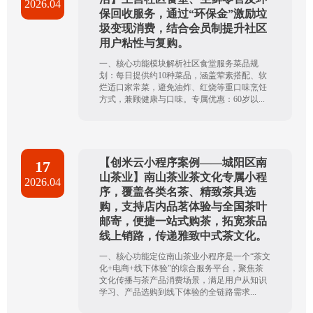
2026.04
保回收服务，通过“环保金”激励垃
圾变现消费，结合会员制提升社区
用户粘性与复购。
一、核心功能模块解析社区食堂服务菜品规
划：每日提供约10种菜品，涵盖荤素搭配、软
烂适口家常菜，避免油炸、红烧等重口味烹饪
方式，兼顾健康与口味。专属优惠：60岁以...
【创米云小程序案例——城阳区南
17
山茶业】南山茶业茶文化专属小程
2026.04
序，覆盖各类名茶、精致茶具选
购，支持店内品茗体验与全国茶叶
邮寄，便捷一站式购茶，拓宽茶品
线上销路，传递雅致中式茶文化。
一、核心功能定位南山茶业小程序是一个“茶文
化+电商+线下体验”的综合服务平台，聚焦茶
文化传播与茶产品消费场景，满足用户从知识
学习、产品选购到线下体验的全链路需求...