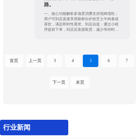
路。
一、核心功能解析多场景消费支持现烤现吃：
用户可到店直接享用新鲜出炉的芝士牛肉卷或
茶饮，满足即时性需求。到店自提：通过小程
序提前下单，到店后直接取货，减少等待时
间...
首页
上一页
3
4
5
6
7
下一页
末页
行业新闻