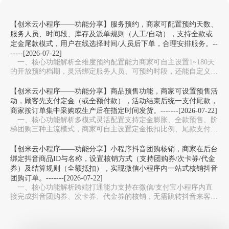
【创米云小程序——功能分享】服务预约，商家可配置预约天数、
服务人员、时间段、库存及派单规则（人工/自动），支持全款或
定金尾款模式，用户在线选择时间/人员后下单，合理安排服务。--
-----[2026-07-22]
一、核心功能解析全维度预约配置能力‌商家可自主设置1~180天
的开放预约档期，灵活绑定服务人员、可预约时段，还能自定义服
务库存上限，避免同一时段预约过载，适配美…
【创米云小程序——功能分享】商品预售功能，商家可设置预售活
动，顾客先支付定金（或全额付款），活动结束后统一支付尾款，
商家按订单集中采购或生产后在指定时间发货。-------[2026-07-22]
一、核心功能解析多模式灵活配置‌支持定金膨胀、全款预售、阶
梯团购三种主流模式，商家可自主设置定金抵扣比例、尾款支付周
期，适配新品测款、限量周边、生鲜预售等不同场…
【创米云小程序——功能分享】小程序抖音团购核销，商家在后台
绑定抖音商品ID与名称，设置核销方式（支持团购券/次卡券/代金
券）及结算规则（全额抵扣），实现微信小程序内一站式核销抖音
团购订单。-------[2026-07-22]
一、核心功能解析跨端打通能力‌支持在微信/支付宝小程序内直
接完成抖音团购券、次卡券、代金券的核销，无需跳转抖音来客
APP，避免多系统切换，大幅提升门店收银效率。…