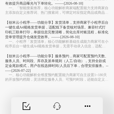
有效提升商品曝光与下单转化。-------[2026-08-10]
一、「智能搜索推荐」核心功能解析商家端配置能力‌支持商家自
主添加自定义推荐词、热门搜索词，可绑定对应指定商品或商品分
类。后台可灵活调整推荐词排序、热度权重，随时…
【创米云小程序——功能分享】发货清单，支持商家于小程序后台
一键生成A4规格发货单据，适配线下备货核对场景。兼容针式打
印机三联单打印，单据信息完整清晰，简化出库对账流程，标准化
货单管理提升仓储发货效率。-------[2026-08-10]
一、小程序「发货清单」核心功能解析基础生成能力‌商家可在小
程序后台‌一键生成A4规格发货单据‌，无需手动录入信息，适配线
下备货核对场景。兼容针式打印机三联单打印…
【创米云小程序——功能分享】服务预约，商家可配置预约天数、
服务人员、时间段、库存及派单规则（人工/自动），支持全款或
定金尾款模式，用户在线选择时间/人员后下单，合理安排服务。--
-----[2026-07-22]
一、核心功能解析全维度预约配置能力‌商家可自主设置1~180天
的开放预约档期，灵活绑定服务人员、可预约时段，还能自定义服
务库存上限，避免同一时段预约过载，适配美…