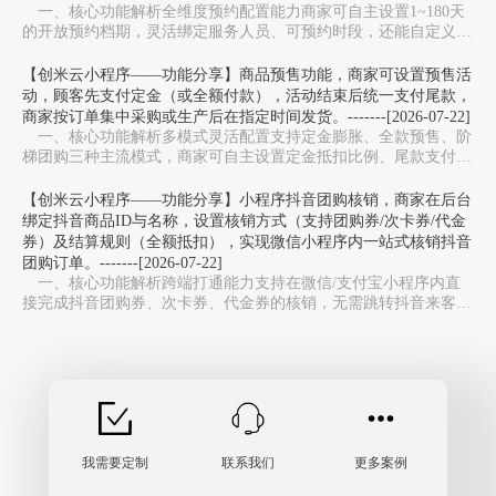
一、核心功能解析全维度预约配置能力‌商家可自主设置1~180天
的开放预约档期，灵活绑定服务人员、可预约时段，还能自定义服
务库存上限，避免同一时段预约过载，适配美…
【创米云小程序——功能分享】商品预售功能，商家可设置预售活
动，顾客先支付定金（或全额付款），活动结束后统一支付尾款，
商家按订单集中采购或生产后在指定时间发货。-------[2026-07-22]
一、核心功能解析多模式灵活配置‌支持定金膨胀、全款预售、阶
梯团购三种主流模式，商家可自主设置定金抵扣比例、尾款支付周
期，适配新品测款、限量周边、生鲜预售等不同场…
【创米云小程序——功能分享】小程序抖音团购核销，商家在后台
绑定抖音商品ID与名称，设置核销方式（支持团购券/次卡券/代金
券）及结算规则（全额抵扣），实现微信小程序内一站式核销抖音
团购订单。-------[2026-07-22]
一、核心功能解析跨端打通能力‌支持在微信/支付宝小程序内直
接完成抖音团购券、次卡券、代金券的核销，无需跳转抖音来客
APP，避免多系统切换，大幅提升门店收银效率。…
我需要定制
联系我们
更多案例