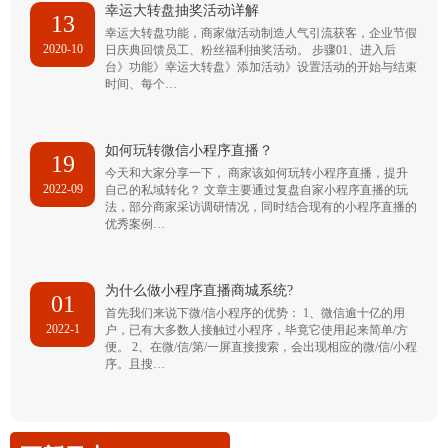
幸运大转盘抽奖活动详解
13
幸运大转盘功能，商家做活动制造人气引流获客，企业节假
2020-10
日庆典回馈员工、粉丝福利抽奖活动。 步骤01、进入后
台》功能》幸运大转盘》添加活动》设置活动的开始与结束
时间、每个…
如何玩转微信小程序直播？
19
今天和大家分享一下， 商家该如何玩转小程序直播，提升
2022-09
自己的私域转化？ 文章主要通过复盘自家小程序直播的玩
法，部分商家采访调研情况，同时结合现有的小程序直播的
优秀案例…
为什么做小程序直播商城系统?
01
首先我们来说下微/信小程序的优势： 1、微信逾十亿的用
2022-1
户，已有大多数人接触过小程序，毕竟它使用起来简单/方
便。 2、在微/信/第/一屏直接搜索，会出现相应的微/信/小程
序。且搜…