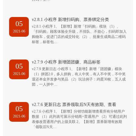
v2.8.1 小程序 新增扫码购、票券绑定分类
05
v2.8.1 小程序 1、【新增】新增「扫码购」模块 （1）、
2021-06
「扫码购」顾客体验全升级，不排队、不烦心，扫码即加入
购物车，促进门店的成交转化 （2）、批量生成商品二维码
标签，标签包…
v2.7.9 小程序 新增团团赚、商品标签
05
v2.7.9 更新日志 小程序 1、【新增】新增「团团赚」模块
2021-06
（1）拼团2.0，多人拼购，有人中奖，有人不中奖，不中奖
退还本金并发参与奖品 （2）玩法例子：鸡蛋30枚，五人成
团，一人拼中…
v2.7.6 更新日志 票券领取后N天有效期、查看
05
v2.7.6 小程序 1、【新增】分销功能新增查看所有分销用户
2021-06
数据 （1）此列表可展示分销商+普通用户 （2）可通过此列
表修改普通用户的上级关联 2、【新增】票券新增有效期
「领取后N天…