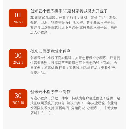
创米云小程序携手3D建材家具城盛大开业了
01
3D建材家具城盛大开业了 行业：建材、装修 产品：陶瓷、
2022-1
瓷砖、卫浴、软装等等 多门店入驻、各个商家入驻平台、
客户可以选择任意门店下单购买 支持商家入驻平台：商家
进入小程序…
创米云母婴商城小程序
30
创米云专注小程序商城搭建，如果您想做个小程序，只需提
2022-1
供营业执照，只需两三天即帮您可上线您的线上商城。 今
日案例：通惠优购 行业：零售线上商城 产品：美妆个护、
母婴用品…
创米云小程序专业制作
30
专注小程序，只做一件事，持续为客户创造价值！提供一站
2022-10
式互联网系统开发服务+解决方案！10年从业经验+专业研
发团队技术支持 直播电商+分销商城+小程序 1、【餐饮单
店铺】 2、【…