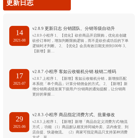
更新日志
v2.8.9 更新日志 分销团队、分销等级自动升
14
v2.8.9 小程序 1、【优化】砍价商品开启限购，优化在创建
2021-08
砍价订单时，增加判断限购逻辑，而不是砍价成功后的下单
逻辑时才判断。 2、【优化】会员有效日期支持到100年 3、
【新增】新…
v2.8.7 小程序 客如云收银机分销 核销二维码
17
v2.8.7 上程序 1、【新增】客如云收银机分销，新增按匹配
2021-07
本系统「单个商品」计算分销佣金的方式。 2、【新增】新
增分销商成绩发展下级用户/分销商的通知提醒，让分销商
更好的掌握…
v2.8.3 小程序 商品指定消费方式、批量修改
29
v2.8.3 上程序 1、【新增】新增「商品自定义消费方式/物流
2021-06
方式 」功能 （1）商品默认都支持同城外卖、店内食堂、到
店自提、快递物流。 （2）商家可指定商品只支持某种消费
方式，至…