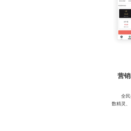
营销
全民
数精灵、