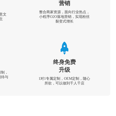
营销
整合商家资源，面向行业热点，
意文
小程序O2O落地营销，实现粉丝
主
裂变式增长
终身免费
升级
级制，
期待与
1对1专属定制，OEM定制，随心
所欲，可以做到千人千店