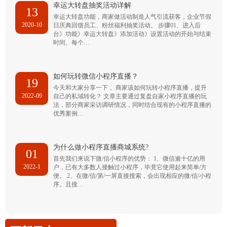
幸运大转盘抽奖活动详解
13
幸运大转盘功能，商家做活动制造人气引流获客，企业节假
2020-10
日庆典回馈员工、粉丝福利抽奖活动。 步骤01、进入后
台》功能》幸运大转盘》添加活动》设置活动的开始与结束
时间、每个…
如何玩转微信小程序直播？
19
今天和大家分享一下， 商家该如何玩转小程序直播，提升
2022-09
自己的私域转化？ 文章主要通过复盘自家小程序直播的玩
法，部分商家采访调研情况，同时结合现有的小程序直播的
优秀案例…
为什么做小程序直播商城系统?
01
首先我们来说下微/信小程序的优势： 1、微信逾十亿的用
2022-1
户，已有大多数人接触过小程序，毕竟它使用起来简单/方
便。 2、在微/信/第/一屏直接搜索，会出现相应的微/信/小程
序。且搜…