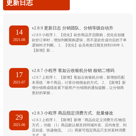
更新日志
v2.8.9 更新日志 分销团队、分销等级自动升
14
v2.8.9 小程序 1、【优化】砍价商品开启限购，优化在创建
2021-08
砍价订单时，增加判断限购逻辑，而不是砍价成功后的下单
逻辑时才判断。 2、【优化】会员有效日期支持到100年 3、
【新增】新…
v2.8.7 小程序 客如云收银机分销 核销二维码
17
v2.8.7 上程序 1、【新增】客如云收银机分销，新增按匹配
2021-07
本系统「单个商品」计算分销佣金的方式。 2、【新增】新
增分销商成绩发展下级用户/分销商的通知提醒，让分销商
更好的掌握…
v2.8.3 小程序 商品指定消费方式、批量修改
29
v2.8.3 上程序 1、【新增】新增「商品自定义消费方式/物流
2021-06
方式 」功能 （1）商品默认都支持同城外卖、店内食堂、到
店自提、快递物流。 （2）商家可指定商品只支持某种消费
方式，至…