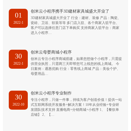
创米云小程序携手3D建材家具城盛大开业了
01
3D建材家具城盛大开业了 行业：建材、装修 产品：陶瓷、
2022-1
瓷砖、卫浴、软装等等 多门店入驻、各个商家入驻平台、
客户可以选择任意门店下单购买 支持商家入驻平台：商家
进入小程序…
创米云母婴商城小程序
30
创米云专注小程序商城搭建，如果您想做个小程序，只需提
2022-1
供营业执照，只需两三天即帮您可上线您的线上商城。 今
日案例：通惠优购 行业：零售线上商城 产品：美妆个护、
母婴用品…
创米云小程序专业制作
30
专注小程序，只做一件事，持续为客户创造价值！提供一站
2022-10
式互联网系统开发服务+解决方案！10年从业经验+专业研
发团队技术支持 直播电商+分销商城+小程序 1、【餐饮单
店铺】 2、【…