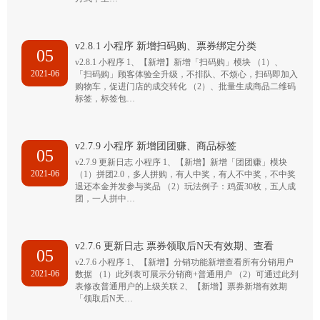
v2.8.1 小程序 新增扫码购、票券绑定分类
05
v2.8.1 小程序 1、【新增】新增「扫码购」模块 （1）、
2021-06
「扫码购」顾客体验全升级，不排队、不烦心，扫码即加入
购物车，促进门店的成交转化 （2）、批量生成商品二维码
标签，标签包…
v2.7.9 小程序 新增团团赚、商品标签
05
v2.7.9 更新日志 小程序 1、【新增】新增「团团赚」模块
2021-06
（1）拼团2.0，多人拼购，有人中奖，有人不中奖，不中奖
退还本金并发参与奖品 （2）玩法例子：鸡蛋30枚，五人成
团，一人拼中…
v2.7.6 更新日志 票券领取后N天有效期、查看
05
v2.7.6 小程序 1、【新增】分销功能新增查看所有分销用户
2021-06
数据 （1）此列表可展示分销商+普通用户 （2）可通过此列
表修改普通用户的上级关联 2、【新增】票券新增有效期
「领取后N天…