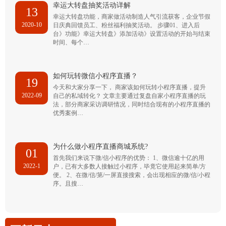
幸运大转盘抽奖活动详解
13
幸运大转盘功能，商家做活动制造人气引流获客，企业节假
2020-10
日庆典回馈员工、粉丝福利抽奖活动。 步骤01、进入后
台》功能》幸运大转盘》添加活动》设置活动的开始与结束
时间、每个…
如何玩转微信小程序直播？
19
今天和大家分享一下， 商家该如何玩转小程序直播，提升
2022-09
自己的私域转化？ 文章主要通过复盘自家小程序直播的玩
法，部分商家采访调研情况，同时结合现有的小程序直播的
优秀案例…
为什么做小程序直播商城系统?
01
首先我们来说下微/信小程序的优势： 1、微信逾十亿的用
2022-1
户，已有大多数人接触过小程序，毕竟它使用起来简单/方
便。 2、在微/信/第/一屏直接搜索，会出现相应的微/信/小程
序。且搜…