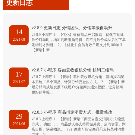
更新日志
v2.8.9 更新日志 分销团队、分销等级自动升
14
v2.8.9 小程序 1、【优化】砍价商品开启限购，优化在创建
2021-08
砍价订单时，增加判断限购逻辑，而不是砍价成功后的下单
逻辑时才判断。 2、【优化】会员有效日期支持到100年 3、
【新增】新…
v2.8.7 小程序 客如云收银机分销 核销二维码
17
v2.8.7 上程序 1、【新增】客如云收银机分销，新增按匹配
2021-07
本系统「单个商品」计算分销佣金的方式。 2、【新增】新
增分销商成绩发展下级用户/分销商的通知提醒，让分销商
更好的掌握…
v2.8.3 小程序 商品指定消费方式、批量修改
29
v2.8.3 上程序 1、【新增】新增「商品自定义消费方式/物流
2021-06
方式 」功能 （1）商品默认都支持同城外卖、店内食堂、到
店自提、快递物流。 （2）商家可指定商品只支持某种消费
方式，至…