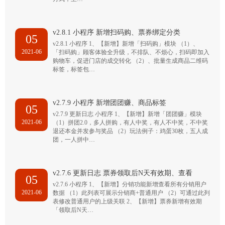
v2.8.1 小程序 新增扫码购、票券绑定分类
05
v2.8.1 小程序 1、【新增】新增「扫码购」模块 （1）、
2021-06
「扫码购」顾客体验全升级，不排队、不烦心，扫码即加入
购物车，促进门店的成交转化 （2）、批量生成商品二维码
标签，标签包…
v2.7.9 小程序 新增团团赚、商品标签
05
v2.7.9 更新日志 小程序 1、【新增】新增「团团赚」模块
2021-06
（1）拼团2.0，多人拼购，有人中奖，有人不中奖，不中奖
退还本金并发参与奖品 （2）玩法例子：鸡蛋30枚，五人成
团，一人拼中…
v2.7.6 更新日志 票券领取后N天有效期、查看
05
v2.7.6 小程序 1、【新增】分销功能新增查看所有分销用户
2021-06
数据 （1）此列表可展示分销商+普通用户 （2）可通过此列
表修改普通用户的上级关联 2、【新增】票券新增有效期
「领取后N天…