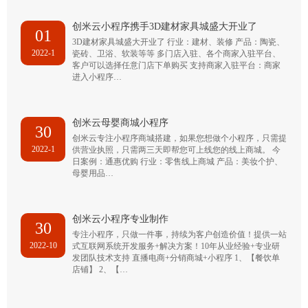
创米云小程序携手3D建材家具城盛大开业了
01
3D建材家具城盛大开业了 行业：建材、装修 产品：陶瓷、
2022-1
瓷砖、卫浴、软装等等 多门店入驻、各个商家入驻平台、
客户可以选择任意门店下单购买 支持商家入驻平台：商家
进入小程序…
创米云母婴商城小程序
30
创米云专注小程序商城搭建，如果您想做个小程序，只需提
2022-1
供营业执照，只需两三天即帮您可上线您的线上商城。 今
日案例：通惠优购 行业：零售线上商城 产品：美妆个护、
母婴用品…
创米云小程序专业制作
30
专注小程序，只做一件事，持续为客户创造价值！提供一站
2022-10
式互联网系统开发服务+解决方案！10年从业经验+专业研
发团队技术支持 直播电商+分销商城+小程序 1、【餐饮单
店铺】 2、【…