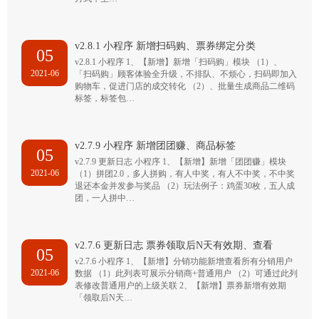
v2.8.1 小程序 新增扫码购、票券绑定分类
05
v2.8.1 小程序 1、【新增】新增「扫码购」模块 （1）、
2021-06
「扫码购」顾客体验全升级，不排队、不烦心，扫码即加入
购物车，促进门店的成交转化 （2）、批量生成商品二维码
标签，标签包…
v2.7.9 小程序 新增团团赚、商品标签
05
v2.7.9 更新日志 小程序 1、【新增】新增「团团赚」模块
2021-06
（1）拼团2.0，多人拼购，有人中奖，有人不中奖，不中奖
退还本金并发参与奖品 （2）玩法例子：鸡蛋30枚，五人成
团，一人拼中…
v2.7.6 更新日志 票券领取后N天有效期、查看
05
v2.7.6 小程序 1、【新增】分销功能新增查看所有分销用户
2021-06
数据 （1）此列表可展示分销商+普通用户 （2）可通过此列
表修改普通用户的上级关联 2、【新增】票券新增有效期
「领取后N天…