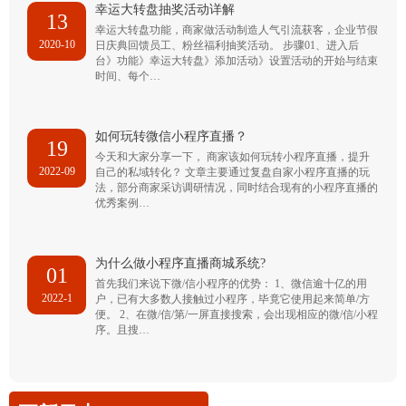
幸运大转盘抽奖活动详解
13
幸运大转盘功能，商家做活动制造人气引流获客，企业节假
2020-10
日庆典回馈员工、粉丝福利抽奖活动。 步骤01、进入后
台》功能》幸运大转盘》添加活动》设置活动的开始与结束
时间、每个…
如何玩转微信小程序直播？
19
今天和大家分享一下， 商家该如何玩转小程序直播，提升
2022-09
自己的私域转化？ 文章主要通过复盘自家小程序直播的玩
法，部分商家采访调研情况，同时结合现有的小程序直播的
优秀案例…
为什么做小程序直播商城系统?
01
首先我们来说下微/信小程序的优势： 1、微信逾十亿的用
2022-1
户，已有大多数人接触过小程序，毕竟它使用起来简单/方
便。 2、在微/信/第/一屏直接搜索，会出现相应的微/信/小程
序。且搜…