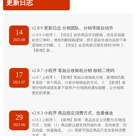
更新日志
v2.8.9 更新日志 分销团队、分销等级自动升
14
v2.8.9 小程序 1、【优化】砍价商品开启限购，优化在创建
2021-08
砍价订单时，增加判断限购逻辑，而不是砍价成功后的下单
逻辑时才判断。 2、【优化】会员有效日期支持到100年 3、
【新增】新…
v2.8.7 小程序 客如云收银机分销 核销二维码
17
v2.8.7 上程序 1、【新增】客如云收银机分销，新增按匹配
2021-07
本系统「单个商品」计算分销佣金的方式。 2、【新增】新
增分销商成绩发展下级用户/分销商的通知提醒，让分销商
更好的掌握…
v2.8.3 小程序 商品指定消费方式、批量修改
29
v2.8.3 上程序 1、【新增】新增「商品自定义消费方式/物流
2021-06
方式 」功能 （1）商品默认都支持同城外卖、店内食堂、到
店自提、快递物流。 （2）商家可指定商品只支持某种消费
方式，至…