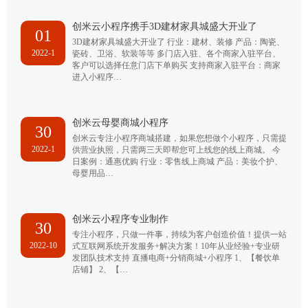
创米云小程序携手3D建材家具城盛大开业了
01
3D建材家具城盛大开业了 行业：建材、装修 产品：陶瓷、
2022-1
瓷砖、卫浴、软装等等 多门店入驻、各个商家入驻平台、
客户可以选择任意门店下单购买 支持商家入驻平台：商家
进入小程序…
创米云母婴商城小程序
30
创米云专注小程序商城搭建，如果您想做个小程序，只需提
2022-1
供营业执照，只需两三天即帮您可上线您的线上商城。 今
日案例：通惠优购 行业：零售线上商城 产品：美妆个护、
母婴用品…
创米云小程序专业制作
30
专注小程序，只做一件事，持续为客户创造价值！提供一站
2022-10
式互联网系统开发服务+解决方案！10年从业经验+专业研
发团队技术支持 直播电商+分销商城+小程序 1、【餐饮单
店铺】 2、【…