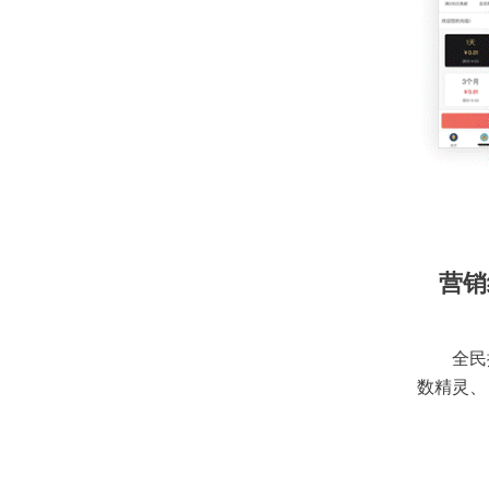
营销
全民
数精灵、