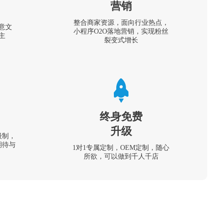
营销
整合商家资源，面向行业热点，
意文
小程序O2O落地营销，实现粉丝
主
裂变式增长
终身免费
升级
级制，
期待与
1对1专属定制，OEM定制，随心
所欲，可以做到千人千店