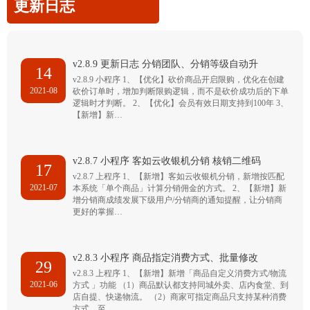
更新日志
v2.8.9 更新日志 分销团队、分销等级自动升
14
v2.8.9 小程序 1、【优化】砍价商品开启限购，优化在创建
2021-08
砍价订单时，增加判断限购逻辑，而不是砍价成功后的下单
逻辑时才判断。 2、【优化】会员有效日期支持到100年 3、
【新增】新…
v2.8.7 小程序 客如云收银机分销 核销二维码
17
v2.8.7 上程序 1、【新增】客如云收银机分销，新增按匹配
2021-07
本系统「单个商品」计算分销佣金的方式。 2、【新增】新
增分销商成绩发展下级用户/分销商的通知提醒，让分销商
更好的掌握…
v2.8.3 小程序 商品指定消费方式、批量修改
29
v2.8.3 上程序 1、【新增】新增「商品自定义消费方式/物流
2021-06
方式 」功能 （1）商品默认都支持同城外卖、店内食堂、到
店自提、快递物流。 （2）商家可指定商品只支持某种消费
方式，至…