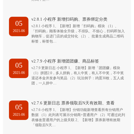
v2.8.1 小程序 新增扫码购、票券绑定分类
05
v2.8.1 小程序 1、【新增】新增「扫码购」模块 （1）、
2021-06
「扫码购」顾客体验全升级，不排队、不烦心，扫码即加入
购物车，促进门店的成交转化 （2）、批量生成商品二维码
标签，标签包…
v2.7.9 小程序 新增团团赚、商品标签
05
v2.7.9 更新日志 小程序 1、【新增】新增「团团赚」模块
2021-06
（1）拼团2.0，多人拼购，有人中奖，有人不中奖，不中奖
退还本金并发参与奖品 （2）玩法例子：鸡蛋30枚，五人成
团，一人拼中…
v2.7.6 更新日志 票券领取后N天有效期、查看
05
v2.7.6 小程序 1、【新增】分销功能新增查看所有分销用户
2021-06
数据 （1）此列表可展示分销商+普通用户 （2）可通过此列
表修改普通用户的上级关联 2、【新增】票券新增有效期
「领取后N天…