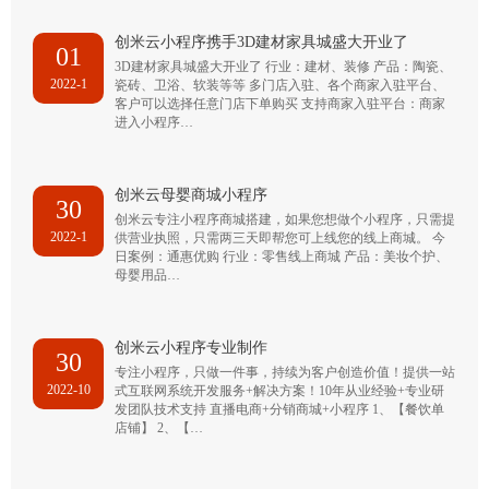
创米云小程序携手3D建材家具城盛大开业了
01
3D建材家具城盛大开业了 行业：建材、装修 产品：陶瓷、
2022-1
瓷砖、卫浴、软装等等 多门店入驻、各个商家入驻平台、
客户可以选择任意门店下单购买 支持商家入驻平台：商家
进入小程序…
创米云母婴商城小程序
30
创米云专注小程序商城搭建，如果您想做个小程序，只需提
2022-1
供营业执照，只需两三天即帮您可上线您的线上商城。 今
日案例：通惠优购 行业：零售线上商城 产品：美妆个护、
母婴用品…
创米云小程序专业制作
30
专注小程序，只做一件事，持续为客户创造价值！提供一站
2022-10
式互联网系统开发服务+解决方案！10年从业经验+专业研
发团队技术支持 直播电商+分销商城+小程序 1、【餐饮单
店铺】 2、【…