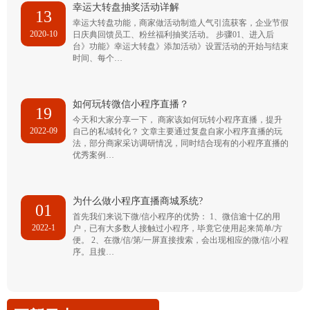
幸运大转盘抽奖活动详解
13
幸运大转盘功能，商家做活动制造人气引流获客，企业节假
2020-10
日庆典回馈员工、粉丝福利抽奖活动。 步骤01、进入后
台》功能》幸运大转盘》添加活动》设置活动的开始与结束
时间、每个…
如何玩转微信小程序直播？
19
今天和大家分享一下， 商家该如何玩转小程序直播，提升
2022-09
自己的私域转化？ 文章主要通过复盘自家小程序直播的玩
法，部分商家采访调研情况，同时结合现有的小程序直播的
优秀案例…
为什么做小程序直播商城系统?
01
首先我们来说下微/信小程序的优势： 1、微信逾十亿的用
2022-1
户，已有大多数人接触过小程序，毕竟它使用起来简单/方
便。 2、在微/信/第/一屏直接搜索，会出现相应的微/信/小程
序。且搜…