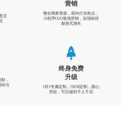
营销
整合商家资源，面向行业热点，
意文
小程序O2O落地营销，实现粉丝
主
裂变式增长
终身免费
升级
级制，
期待与
1对1专属定制，OEM定制，随心
所欲，可以做到千人千店