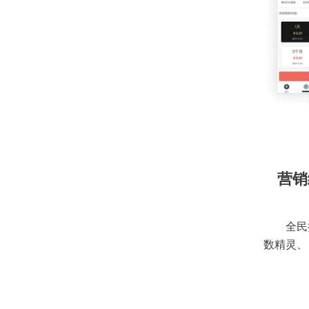
营销
全民
数精灵、