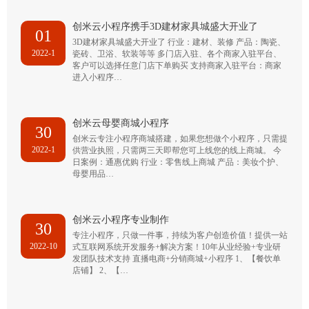
创米云小程序携手3D建材家具城盛大开业了
01
3D建材家具城盛大开业了 行业：建材、装修 产品：陶瓷、
2022-1
瓷砖、卫浴、软装等等 多门店入驻、各个商家入驻平台、
客户可以选择任意门店下单购买 支持商家入驻平台：商家
进入小程序…
创米云母婴商城小程序
30
创米云专注小程序商城搭建，如果您想做个小程序，只需提
2022-1
供营业执照，只需两三天即帮您可上线您的线上商城。 今
日案例：通惠优购 行业：零售线上商城 产品：美妆个护、
母婴用品…
创米云小程序专业制作
30
专注小程序，只做一件事，持续为客户创造价值！提供一站
2022-10
式互联网系统开发服务+解决方案！10年从业经验+专业研
发团队技术支持 直播电商+分销商城+小程序 1、【餐饮单
店铺】 2、【…