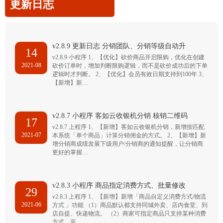
更新日志
v2.8.9 更新日志 分销团队、分销等级自动升
14
v2.8.9 小程序 1、【优化】砍价商品开启限购，优化在创建
2021-08
砍价订单时，增加判断限购逻辑，而不是砍价成功后的下单
逻辑时才判断。 2、【优化】会员有效日期支持到100年 3、
【新增】新…
v2.8.7 小程序 客如云收银机分销 核销二维码
17
v2.8.7 上程序 1、【新增】客如云收银机分销，新增按匹配
2021-07
本系统「单个商品」计算分销佣金的方式。 2、【新增】新
增分销商成绩发展下级用户/分销商的通知提醒，让分销商
更好的掌握…
v2.8.3 小程序 商品指定消费方式、批量修改
29
v2.8.3 上程序 1、【新增】新增「商品自定义消费方式/物流
2021-06
方式 」功能 （1）商品默认都支持同城外卖、店内食堂、到
店自提、快递物流。 （2）商家可指定商品只支持某种消费
方式，至…