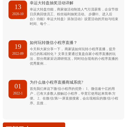
幸运大转盘抽奖活动详解
13
幸运大转盘功能，商家做活动制造人气引流获客，企业节假
2020-10
日庆典回馈员工、粉丝福利抽奖活动。 步骤01、进入后
台》功能》幸运大转盘》添加活动》设置活动的开始与结束
时间、每个…
如何玩转微信小程序直播？
19
今天和大家分享一下， 商家该如何玩转小程序直播，提升
2022-09
自己的私域转化？ 文章主要通过复盘自家小程序直播的玩
法，部分商家采访调研情况，同时结合现有的小程序直播的
优秀案例…
为什么做小程序直播商城系统?
01
首先我们来说下微/信小程序的优势： 1、微信逾十亿的用
2022-1
户，已有大多数人接触过小程序，毕竟它使用起来简单/方
便。 2、在微/信/第/一屏直接搜索，会出现相应的微/信/小程
序。且搜…