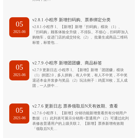
v2.8.1 小程序 新增扫码购、票券绑定分类
05
v2.8.1 小程序 1、【新增】新增「扫码购」模块 （1）、
2021-06
「扫码购」顾客体验全升级，不排队、不烦心，扫码即加入
购物车，促进门店的成交转化 （2）、批量生成商品二维码
标签，标签包…
v2.7.9 小程序 新增团团赚、商品标签
05
v2.7.9 更新日志 小程序 1、【新增】新增「团团赚」模块
2021-06
（1）拼团2.0，多人拼购，有人中奖，有人不中奖，不中奖
退还本金并发参与奖品 （2）玩法例子：鸡蛋30枚，五人成
团，一人拼中…
v2.7.6 更新日志 票券领取后N天有效期、查看
05
v2.7.6 小程序 1、【新增】分销功能新增查看所有分销用户
2021-06
数据 （1）此列表可展示分销商+普通用户 （2）可通过此列
表修改普通用户的上级关联 2、【新增】票券新增有效期
「领取后N天…