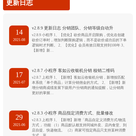
更新日志
v2.8.9 更新日志 分销团队、分销等级自动升
14
v2.8.9 小程序 1、【优化】砍价商品开启限购，优化在创建
2021-08
砍价订单时，增加判断限购逻辑，而不是砍价成功后的下单
逻辑时才判断。 2、【优化】会员有效日期支持到100年 3、
【新增】新…
v2.8.7 小程序 客如云收银机分销 核销二维码
17
v2.8.7 上程序 1、【新增】客如云收银机分销，新增按匹配
2021-07
本系统「单个商品」计算分销佣金的方式。 2、【新增】新
增分销商成绩发展下级用户/分销商的通知提醒，让分销商
更好的掌握…
v2.8.3 小程序 商品指定消费方式、批量修改
29
v2.8.3 上程序 1、【新增】新增「商品自定义消费方式/物流
2021-06
方式 」功能 （1）商品默认都支持同城外卖、店内食堂、到
店自提、快递物流。 （2）商家可指定商品只支持某种消费
方式，至…