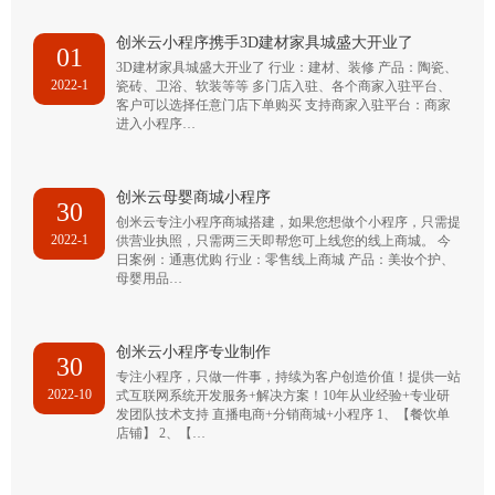
创米云小程序携手3D建材家具城盛大开业了
01
3D建材家具城盛大开业了 行业：建材、装修 产品：陶瓷、
2022-1
瓷砖、卫浴、软装等等 多门店入驻、各个商家入驻平台、
客户可以选择任意门店下单购买 支持商家入驻平台：商家
进入小程序…
创米云母婴商城小程序
30
创米云专注小程序商城搭建，如果您想做个小程序，只需提
2022-1
供营业执照，只需两三天即帮您可上线您的线上商城。 今
日案例：通惠优购 行业：零售线上商城 产品：美妆个护、
母婴用品…
创米云小程序专业制作
30
专注小程序，只做一件事，持续为客户创造价值！提供一站
2022-10
式互联网系统开发服务+解决方案！10年从业经验+专业研
发团队技术支持 直播电商+分销商城+小程序 1、【餐饮单
店铺】 2、【…