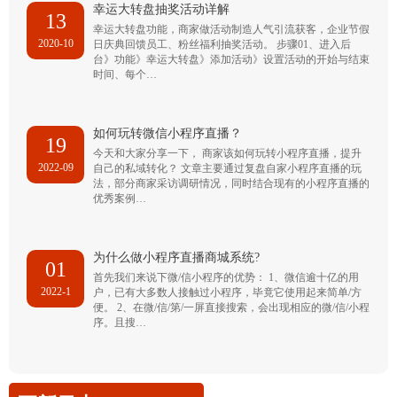
幸运大转盘抽奖活动详解
13
幸运大转盘功能，商家做活动制造人气引流获客，企业节假
2020-10
日庆典回馈员工、粉丝福利抽奖活动。 步骤01、进入后
台》功能》幸运大转盘》添加活动》设置活动的开始与结束
时间、每个…
如何玩转微信小程序直播？
19
今天和大家分享一下， 商家该如何玩转小程序直播，提升
2022-09
自己的私域转化？ 文章主要通过复盘自家小程序直播的玩
法，部分商家采访调研情况，同时结合现有的小程序直播的
优秀案例…
为什么做小程序直播商城系统?
01
首先我们来说下微/信小程序的优势： 1、微信逾十亿的用
2022-1
户，已有大多数人接触过小程序，毕竟它使用起来简单/方
便。 2、在微/信/第/一屏直接搜索，会出现相应的微/信/小程
序。且搜…