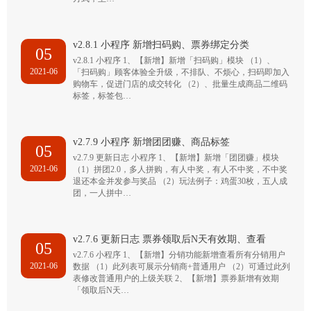
v2.8.1 小程序 新增扫码购、票券绑定分类
05
v2.8.1 小程序 1、【新增】新增「扫码购」模块 （1）、
2021-06
「扫码购」顾客体验全升级，不排队、不烦心，扫码即加入
购物车，促进门店的成交转化 （2）、批量生成商品二维码
标签，标签包…
v2.7.9 小程序 新增团团赚、商品标签
05
v2.7.9 更新日志 小程序 1、【新增】新增「团团赚」模块
2021-06
（1）拼团2.0，多人拼购，有人中奖，有人不中奖，不中奖
退还本金并发参与奖品 （2）玩法例子：鸡蛋30枚，五人成
团，一人拼中…
v2.7.6 更新日志 票券领取后N天有效期、查看
05
v2.7.6 小程序 1、【新增】分销功能新增查看所有分销用户
2021-06
数据 （1）此列表可展示分销商+普通用户 （2）可通过此列
表修改普通用户的上级关联 2、【新增】票券新增有效期
「领取后N天…