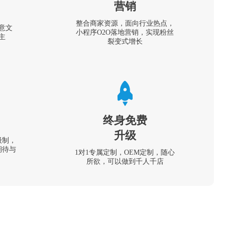
营销
整合商家资源，面向行业热点，
意文
小程序O2O落地营销，实现粉丝
主
裂变式增长
终身免费
升级
级制，
期待与
1对1专属定制，OEM定制，随心
所欲，可以做到千人千店