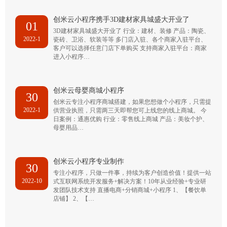
创米云小程序携手3D建材家具城盛大开业了
01
3D建材家具城盛大开业了 行业：建材、装修 产品：陶瓷、
2022-1
瓷砖、卫浴、软装等等 多门店入驻、各个商家入驻平台、
客户可以选择任意门店下单购买 支持商家入驻平台：商家
进入小程序…
创米云母婴商城小程序
30
创米云专注小程序商城搭建，如果您想做个小程序，只需提
2022-1
供营业执照，只需两三天即帮您可上线您的线上商城。 今
日案例：通惠优购 行业：零售线上商城 产品：美妆个护、
母婴用品…
创米云小程序专业制作
30
专注小程序，只做一件事，持续为客户创造价值！提供一站
2022-10
式互联网系统开发服务+解决方案！10年从业经验+专业研
发团队技术支持 直播电商+分销商城+小程序 1、【餐饮单
店铺】 2、【…