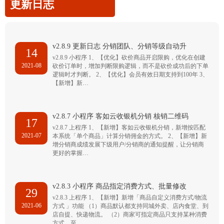
更新日志
v2.8.9 更新日志 分销团队、分销等级自动升
14
v2.8.9 小程序 1、【优化】砍价商品开启限购，优化在创建
2021-08
砍价订单时，增加判断限购逻辑，而不是砍价成功后的下单
逻辑时才判断。 2、【优化】会员有效日期支持到100年 3、
【新增】新…
v2.8.7 小程序 客如云收银机分销 核销二维码
17
v2.8.7 上程序 1、【新增】客如云收银机分销，新增按匹配
2021-07
本系统「单个商品」计算分销佣金的方式。 2、【新增】新
增分销商成绩发展下级用户/分销商的通知提醒，让分销商
更好的掌握…
v2.8.3 小程序 商品指定消费方式、批量修改
29
v2.8.3 上程序 1、【新增】新增「商品自定义消费方式/物流
2021-06
方式 」功能 （1）商品默认都支持同城外卖、店内食堂、到
店自提、快递物流。 （2）商家可指定商品只支持某种消费
方式，至…