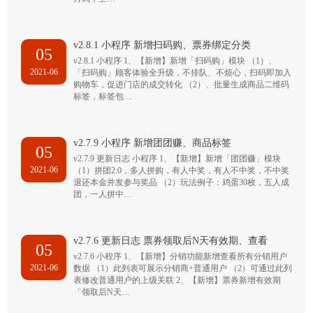
v2.8.1 小程序 新增扫码购、票券绑定分类
05
v2.8.1 小程序 1、【新增】新增「扫码购」模块 （1）、
2021-06
「扫码购」顾客体验全升级，不排队、不烦心，扫码即加入
购物车，促进门店的成交转化 （2）、批量生成商品二维码
标签，标签包…
v2.7.9 小程序 新增团团赚、商品标签
05
v2.7.9 更新日志 小程序 1、【新增】新增「团团赚」模块
2021-06
（1）拼团2.0，多人拼购，有人中奖，有人不中奖，不中奖
退还本金并发参与奖品 （2）玩法例子：鸡蛋30枚，五人成
团，一人拼中…
v2.7.6 更新日志 票券领取后N天有效期、查看
05
v2.7.6 小程序 1、【新增】分销功能新增查看所有分销用户
2021-06
数据 （1）此列表可展示分销商+普通用户 （2）可通过此列
表修改普通用户的上级关联 2、【新增】票券新增有效期
「领取后N天…