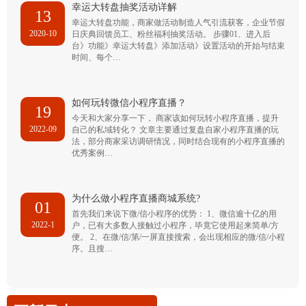
幸运大转盘抽奖活动详解
13
幸运大转盘功能，商家做活动制造人气引流获客，企业节假
2020-10
日庆典回馈员工、粉丝福利抽奖活动。 步骤01、进入后
台》功能》幸运大转盘》添加活动》设置活动的开始与结束
时间、每个…
如何玩转微信小程序直播？
19
今天和大家分享一下， 商家该如何玩转小程序直播，提升
2022-09
自己的私域转化？ 文章主要通过复盘自家小程序直播的玩
法，部分商家采访调研情况，同时结合现有的小程序直播的
优秀案例…
为什么做小程序直播商城系统?
01
首先我们来说下微/信小程序的优势： 1、微信逾十亿的用
2022-1
户，已有大多数人接触过小程序，毕竟它使用起来简单/方
便。 2、在微/信/第/一屏直接搜索，会出现相应的微/信/小程
序。且搜…