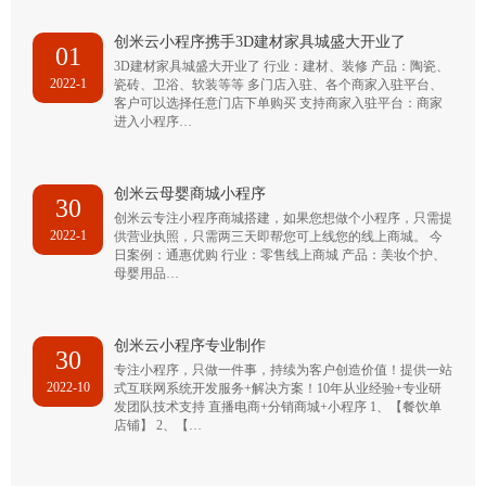
创米云小程序携手3D建材家具城盛大开业了
01
3D建材家具城盛大开业了 行业：建材、装修 产品：陶瓷、
2022-1
瓷砖、卫浴、软装等等 多门店入驻、各个商家入驻平台、
客户可以选择任意门店下单购买 支持商家入驻平台：商家
进入小程序…
创米云母婴商城小程序
30
创米云专注小程序商城搭建，如果您想做个小程序，只需提
2022-1
供营业执照，只需两三天即帮您可上线您的线上商城。 今
日案例：通惠优购 行业：零售线上商城 产品：美妆个护、
母婴用品…
创米云小程序专业制作
30
专注小程序，只做一件事，持续为客户创造价值！提供一站
2022-10
式互联网系统开发服务+解决方案！10年从业经验+专业研
发团队技术支持 直播电商+分销商城+小程序 1、【餐饮单
店铺】 2、【…