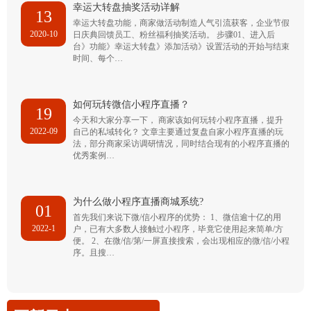
幸运大转盘抽奖活动详解
13
幸运大转盘功能，商家做活动制造人气引流获客，企业节假
2020-10
日庆典回馈员工、粉丝福利抽奖活动。 步骤01、进入后
台》功能》幸运大转盘》添加活动》设置活动的开始与结束
时间、每个…
如何玩转微信小程序直播？
19
今天和大家分享一下， 商家该如何玩转小程序直播，提升
2022-09
自己的私域转化？ 文章主要通过复盘自家小程序直播的玩
法，部分商家采访调研情况，同时结合现有的小程序直播的
优秀案例…
为什么做小程序直播商城系统?
01
首先我们来说下微/信小程序的优势： 1、微信逾十亿的用
2022-1
户，已有大多数人接触过小程序，毕竟它使用起来简单/方
便。 2、在微/信/第/一屏直接搜索，会出现相应的微/信/小程
序。且搜…