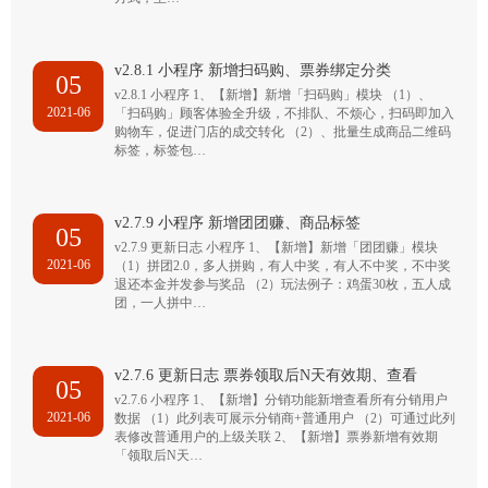
v2.8.1 小程序 新增扫码购、票券绑定分类
05
v2.8.1 小程序 1、【新增】新增「扫码购」模块 （1）、
2021-06
「扫码购」顾客体验全升级，不排队、不烦心，扫码即加入
购物车，促进门店的成交转化 （2）、批量生成商品二维码
标签，标签包…
v2.7.9 小程序 新增团团赚、商品标签
05
v2.7.9 更新日志 小程序 1、【新增】新增「团团赚」模块
2021-06
（1）拼团2.0，多人拼购，有人中奖，有人不中奖，不中奖
退还本金并发参与奖品 （2）玩法例子：鸡蛋30枚，五人成
团，一人拼中…
v2.7.6 更新日志 票券领取后N天有效期、查看
05
v2.7.6 小程序 1、【新增】分销功能新增查看所有分销用户
2021-06
数据 （1）此列表可展示分销商+普通用户 （2）可通过此列
表修改普通用户的上级关联 2、【新增】票券新增有效期
「领取后N天…