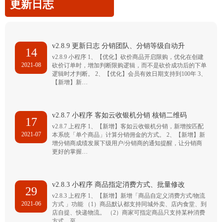
更新日志
v2.8.9 更新日志 分销团队、分销等级自动升
14
v2.8.9 小程序 1、【优化】砍价商品开启限购，优化在创建
2021-08
砍价订单时，增加判断限购逻辑，而不是砍价成功后的下单
逻辑时才判断。 2、【优化】会员有效日期支持到100年 3、
【新增】新…
v2.8.7 小程序 客如云收银机分销 核销二维码
17
v2.8.7 上程序 1、【新增】客如云收银机分销，新增按匹配
2021-07
本系统「单个商品」计算分销佣金的方式。 2、【新增】新
增分销商成绩发展下级用户/分销商的通知提醒，让分销商
更好的掌握…
v2.8.3 小程序 商品指定消费方式、批量修改
29
v2.8.3 上程序 1、【新增】新增「商品自定义消费方式/物流
2021-06
方式 」功能 （1）商品默认都支持同城外卖、店内食堂、到
店自提、快递物流。 （2）商家可指定商品只支持某种消费
方式，至…