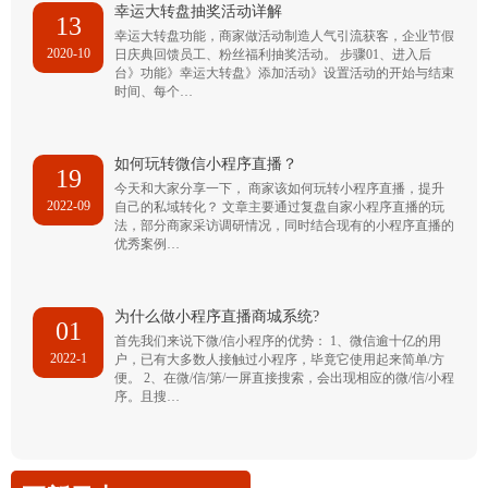
幸运大转盘抽奖活动详解
13
幸运大转盘功能，商家做活动制造人气引流获客，企业节假
2020-10
日庆典回馈员工、粉丝福利抽奖活动。 步骤01、进入后
台》功能》幸运大转盘》添加活动》设置活动的开始与结束
时间、每个…
如何玩转微信小程序直播？
19
今天和大家分享一下， 商家该如何玩转小程序直播，提升
2022-09
自己的私域转化？ 文章主要通过复盘自家小程序直播的玩
法，部分商家采访调研情况，同时结合现有的小程序直播的
优秀案例…
为什么做小程序直播商城系统?
01
首先我们来说下微/信小程序的优势： 1、微信逾十亿的用
2022-1
户，已有大多数人接触过小程序，毕竟它使用起来简单/方
便。 2、在微/信/第/一屏直接搜索，会出现相应的微/信/小程
序。且搜…