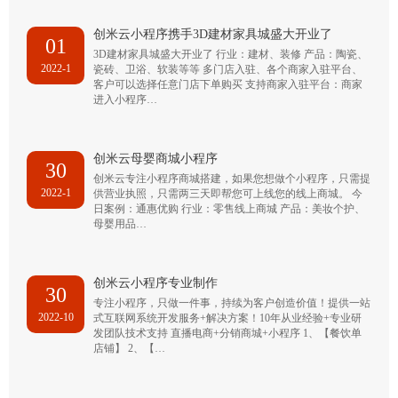
创米云小程序携手3D建材家具城盛大开业了
01
3D建材家具城盛大开业了 行业：建材、装修 产品：陶瓷、
2022-1
瓷砖、卫浴、软装等等 多门店入驻、各个商家入驻平台、
客户可以选择任意门店下单购买 支持商家入驻平台：商家
进入小程序…
创米云母婴商城小程序
30
创米云专注小程序商城搭建，如果您想做个小程序，只需提
2022-1
供营业执照，只需两三天即帮您可上线您的线上商城。 今
日案例：通惠优购 行业：零售线上商城 产品：美妆个护、
母婴用品…
创米云小程序专业制作
30
专注小程序，只做一件事，持续为客户创造价值！提供一站
2022-10
式互联网系统开发服务+解决方案！10年从业经验+专业研
发团队技术支持 直播电商+分销商城+小程序 1、【餐饮单
店铺】 2、【…