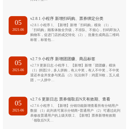
v2.8.1 小程序 新增扫码购、票券绑定分类
05
v2.8.1 小程序 1、【新增】新增「扫码购」模块 （1）、
2021-06
「扫码购」顾客体验全升级，不排队、不烦心，扫码即加入
购物车，促进门店的成交转化 （2）、批量生成商品二维码
标签，标签包…
v2.7.9 小程序 新增团团赚、商品标签
05
v2.7.9 更新日志 小程序 1、【新增】新增「团团赚」模块
2021-06
（1）拼团2.0，多人拼购，有人中奖，有人不中奖，不中奖
退还本金并发参与奖品 （2）玩法例子：鸡蛋30枚，五人成
团，一人拼中…
v2.7.6 更新日志 票券领取后N天有效期、查看
05
v2.7.6 小程序 1、【新增】分销功能新增查看所有分销用户
2021-06
数据 （1）此列表可展示分销商+普通用户 （2）可通过此列
表修改普通用户的上级关联 2、【新增】票券新增有效期
「领取后N天…