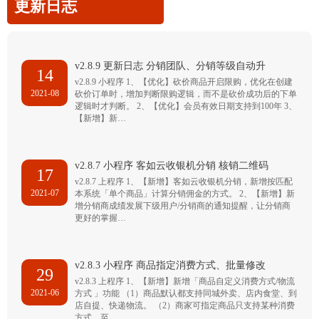
更新日志
v2.8.9 更新日志 分销团队、分销等级自动升
14
v2.8.9 小程序 1、【优化】砍价商品开启限购，优化在创建
2021-08
砍价订单时，增加判断限购逻辑，而不是砍价成功后的下单
逻辑时才判断。 2、【优化】会员有效日期支持到100年 3、
【新增】新…
v2.8.7 小程序 客如云收银机分销 核销二维码
17
v2.8.7 上程序 1、【新增】客如云收银机分销，新增按匹配
2021-07
本系统「单个商品」计算分销佣金的方式。 2、【新增】新
增分销商成绩发展下级用户/分销商的通知提醒，让分销商
更好的掌握…
v2.8.3 小程序 商品指定消费方式、批量修改
29
v2.8.3 上程序 1、【新增】新增「商品自定义消费方式/物流
2021-06
方式 」功能 （1）商品默认都支持同城外卖、店内食堂、到
店自提、快递物流。 （2）商家可指定商品只支持某种消费
方式，至…