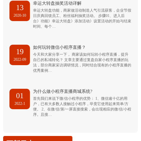
幸运大转盘抽奖活动详解
13
幸运大转盘功能，商家做活动制造人气引流获客，企业节假
2020-10
日庆典回馈员工、粉丝福利抽奖活动。 步骤01、进入后
台》功能》幸运大转盘》添加活动》设置活动的开始与结束
时间、每个…
如何玩转微信小程序直播？
19
今天和大家分享一下， 商家该如何玩转小程序直播，提升
2022-09
自己的私域转化？ 文章主要通过复盘自家小程序直播的玩
法，部分商家采访调研情况，同时结合现有的小程序直播的
优秀案例…
为什么做小程序直播商城系统?
01
首先我们来说下微/信小程序的优势： 1、微信逾十亿的用
2022-1
户，已有大多数人接触过小程序，毕竟它使用起来简单/方
便。 2、在微/信/第/一屏直接搜索，会出现相应的微/信/小程
序。且搜…