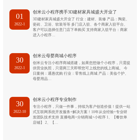
创米云小程序携手3D建材家具城盛大开业了
01
3D建材家具城盛大开业了 行业：建材、装修 产品：陶瓷、
2022-1
瓷砖、卫浴、软装等等 多门店入驻、各个商家入驻平台、
客户可以选择任意门店下单购买 支持商家入驻平台：商家
进入小程序…
创米云母婴商城小程序
30
创米云专注小程序商城搭建，如果您想做个小程序，只需提
2022-1
供营业执照，只需两三天即帮您可上线您的线上商城。 今
日案例：通惠优购 行业：零售线上商城 产品：美妆个护、
母婴用品…
创米云小程序专业制作
30
专注小程序，只做一件事，持续为客户创造价值！提供一站
2022-10
式互联网系统开发服务+解决方案！10年从业经验+专业研
发团队技术支持 直播电商+分销商城+小程序 1、【餐饮单
店铺】 2、【…