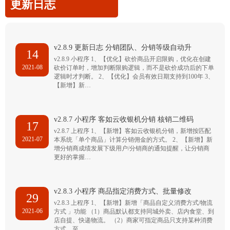
更新日志
v2.8.9 更新日志 分销团队、分销等级自动升
14
v2.8.9 小程序 1、【优化】砍价商品开启限购，优化在创建
2021-08
砍价订单时，增加判断限购逻辑，而不是砍价成功后的下单
逻辑时才判断。 2、【优化】会员有效日期支持到100年 3、
【新增】新…
v2.8.7 小程序 客如云收银机分销 核销二维码
17
v2.8.7 上程序 1、【新增】客如云收银机分销，新增按匹配
2021-07
本系统「单个商品」计算分销佣金的方式。 2、【新增】新
增分销商成绩发展下级用户/分销商的通知提醒，让分销商
更好的掌握…
v2.8.3 小程序 商品指定消费方式、批量修改
29
v2.8.3 上程序 1、【新增】新增「商品自定义消费方式/物流
2021-06
方式 」功能 （1）商品默认都支持同城外卖、店内食堂、到
店自提、快递物流。 （2）商家可指定商品只支持某种消费
方式，至…