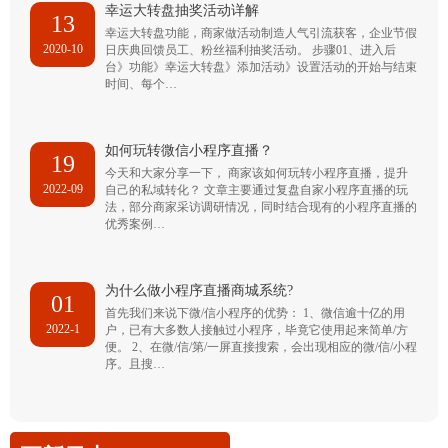
幸运大转盘抽奖活动详解
13
幸运大转盘功能，商家做活动制造人气引流获客，企业节假
2020-10
日庆典回馈员工、粉丝福利抽奖活动。 步骤01、进入后
台》功能》幸运大转盘》添加活动》设置活动的开始与结束
时间、每个…
如何玩转微信小程序直播？
19
今天和大家分享一下， 商家该如何玩转小程序直播，提升
2022-09
自己的私域转化？ 文章主要通过复盘自家小程序直播的玩
法，部分商家采访调研情况，同时结合现有的小程序直播的
优秀案例…
为什么做小程序直播商城系统?
01
首先我们来说下微/信小程序的优势： 1、微信逾十亿的用
2022-1
户，已有大多数人接触过小程序，毕竟它使用起来简单/方
便。 2、在微/信/第/一屏直接搜索，会出现相应的微/信/小程
序。且搜…