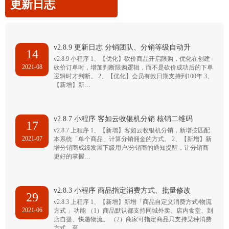
更新日志
v2.8.9 更新日志 分销团队、分销等级自动升
14
v2.8.9 小程序 1、【优化】砍价商品开启限购，优化在创建
2021-08
砍价订单时，增加判断限购逻辑，而不是砍价成功后的下单
逻辑时才判断。 2、【优化】会员有效日期支持到100年 3、
【新增】新…
v2.8.7 小程序 客如云收银机分销 核销二维码
17
v2.8.7 上程序 1、【新增】客如云收银机分销，新增按匹配
2021-07
本系统「单个商品」计算分销佣金的方式。 2、【新增】新
增分销商成绩发展下级用户/分销商的通知提醒，让分销商
更好的掌握…
v2.8.3 小程序 商品指定消费方式、批量修改
29
v2.8.3 上程序 1、【新增】新增「商品自定义消费方式/物流
2021-06
方式 」功能 （1）商品默认都支持同城外卖、店内食堂、到
店自提、快递物流。 （2）商家可指定商品只支持某种消费
方式，至…