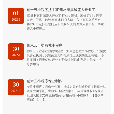
创米云小程序携手3D建材家具城盛大开业了
01
3D建材家具城盛大开业了 行业：建材、装修 产品：陶瓷、
2022-1
瓷砖、卫浴、软装等等 多门店入驻、各个商家入驻平台、
客户可以选择任意门店下单购买 支持商家入驻平台：商家
进入小程序…
创米云母婴商城小程序
30
创米云专注小程序商城搭建，如果您想做个小程序，只需提
2022-1
供营业执照，只需两三天即帮您可上线您的线上商城。 今
日案例：通惠优购 行业：零售线上商城 产品：美妆个护、
母婴用品…
创米云小程序专业制作
30
专注小程序，只做一件事，持续为客户创造价值！提供一站
2022-10
式互联网系统开发服务+解决方案！10年从业经验+专业研
发团队技术支持 直播电商+分销商城+小程序 1、【餐饮单
店铺】 2、【…