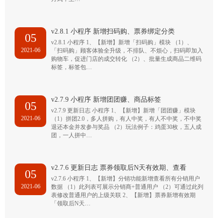
v2.8.1 小程序 新增扫码购、票券绑定分类
05
v2.8.1 小程序 1、【新增】新增「扫码购」模块 （1）、
2021-06
「扫码购」顾客体验全升级，不排队、不烦心，扫码即加入
购物车，促进门店的成交转化 （2）、批量生成商品二维码
标签，标签包…
v2.7.9 小程序 新增团团赚、商品标签
05
v2.7.9 更新日志 小程序 1、【新增】新增「团团赚」模块
2021-06
（1）拼团2.0，多人拼购，有人中奖，有人不中奖，不中奖
退还本金并发参与奖品 （2）玩法例子：鸡蛋30枚，五人成
团，一人拼中…
v2.7.6 更新日志 票券领取后N天有效期、查看
05
v2.7.6 小程序 1、【新增】分销功能新增查看所有分销用户
2021-06
数据 （1）此列表可展示分销商+普通用户 （2）可通过此列
表修改普通用户的上级关联 2、【新增】票券新增有效期
「领取后N天…