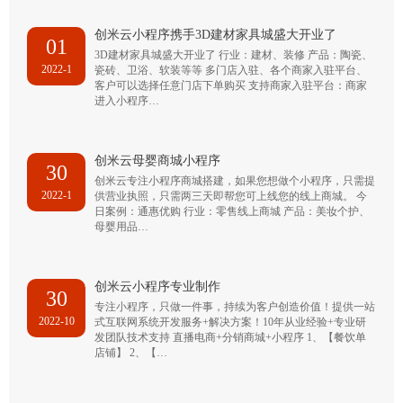
创米云小程序携手3D建材家具城盛大开业了
01
3D建材家具城盛大开业了 行业：建材、装修 产品：陶瓷、
2022-1
瓷砖、卫浴、软装等等 多门店入驻、各个商家入驻平台、
客户可以选择任意门店下单购买 支持商家入驻平台：商家
进入小程序…
创米云母婴商城小程序
30
创米云专注小程序商城搭建，如果您想做个小程序，只需提
2022-1
供营业执照，只需两三天即帮您可上线您的线上商城。 今
日案例：通惠优购 行业：零售线上商城 产品：美妆个护、
母婴用品…
创米云小程序专业制作
30
专注小程序，只做一件事，持续为客户创造价值！提供一站
2022-10
式互联网系统开发服务+解决方案！10年从业经验+专业研
发团队技术支持 直播电商+分销商城+小程序 1、【餐饮单
店铺】 2、【…