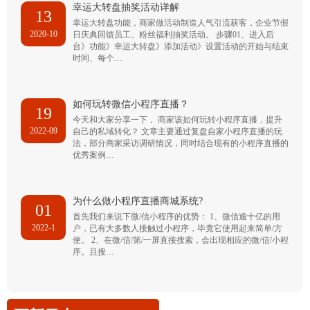
幸运大转盘抽奖活动详解
13
幸运大转盘功能，商家做活动制造人气引流获客，企业节假
2020-10
日庆典回馈员工、粉丝福利抽奖活动。 步骤01、进入后
台》功能》幸运大转盘》添加活动》设置活动的开始与结束
时间、每个…
如何玩转微信小程序直播？
19
今天和大家分享一下， 商家该如何玩转小程序直播，提升
2022-09
自己的私域转化？ 文章主要通过复盘自家小程序直播的玩
法，部分商家采访调研情况，同时结合现有的小程序直播的
优秀案例…
为什么做小程序直播商城系统?
01
首先我们来说下微/信小程序的优势： 1、微信逾十亿的用
2022-1
户，已有大多数人接触过小程序，毕竟它使用起来简单/方
便。 2、在微/信/第/一屏直接搜索，会出现相应的微/信/小程
序。且搜…