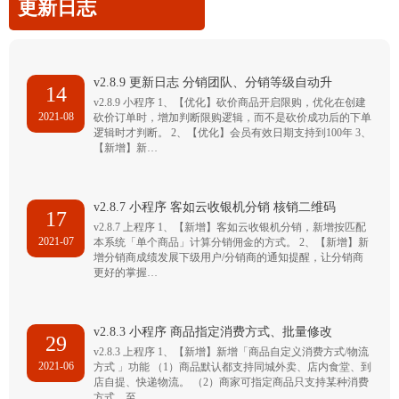
更新日志
v2.8.9 更新日志 分销团队、分销等级自动升
14
v2.8.9 小程序 1、【优化】砍价商品开启限购，优化在创建
2021-08
砍价订单时，增加判断限购逻辑，而不是砍价成功后的下单
逻辑时才判断。 2、【优化】会员有效日期支持到100年 3、
【新增】新…
v2.8.7 小程序 客如云收银机分销 核销二维码
17
v2.8.7 上程序 1、【新增】客如云收银机分销，新增按匹配
2021-07
本系统「单个商品」计算分销佣金的方式。 2、【新增】新
增分销商成绩发展下级用户/分销商的通知提醒，让分销商
更好的掌握…
v2.8.3 小程序 商品指定消费方式、批量修改
29
v2.8.3 上程序 1、【新增】新增「商品自定义消费方式/物流
2021-06
方式 」功能 （1）商品默认都支持同城外卖、店内食堂、到
店自提、快递物流。 （2）商家可指定商品只支持某种消费
方式，至…