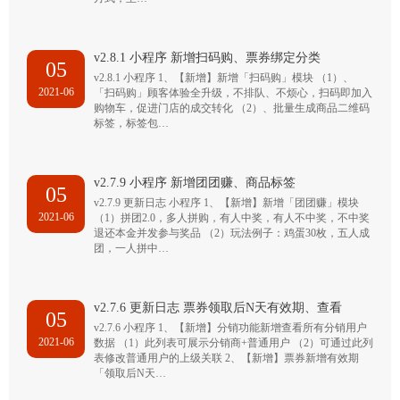
v2.8.1 小程序 新增扫码购、票券绑定分类
05
v2.8.1 小程序 1、【新增】新增「扫码购」模块 （1）、
2021-06
「扫码购」顾客体验全升级，不排队、不烦心，扫码即加入
购物车，促进门店的成交转化 （2）、批量生成商品二维码
标签，标签包…
v2.7.9 小程序 新增团团赚、商品标签
05
v2.7.9 更新日志 小程序 1、【新增】新增「团团赚」模块
2021-06
（1）拼团2.0，多人拼购，有人中奖，有人不中奖，不中奖
退还本金并发参与奖品 （2）玩法例子：鸡蛋30枚，五人成
团，一人拼中…
v2.7.6 更新日志 票券领取后N天有效期、查看
05
v2.7.6 小程序 1、【新增】分销功能新增查看所有分销用户
2021-06
数据 （1）此列表可展示分销商+普通用户 （2）可通过此列
表修改普通用户的上级关联 2、【新增】票券新增有效期
「领取后N天…