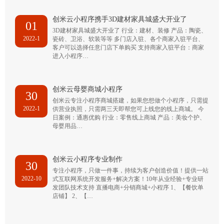
创米云小程序携手3D建材家具城盛大开业了
01
3D建材家具城盛大开业了 行业：建材、装修 产品：陶瓷、
2022-1
瓷砖、卫浴、软装等等 多门店入驻、各个商家入驻平台、
客户可以选择任意门店下单购买 支持商家入驻平台：商家
进入小程序…
创米云母婴商城小程序
30
创米云专注小程序商城搭建，如果您想做个小程序，只需提
2022-1
供营业执照，只需两三天即帮您可上线您的线上商城。 今
日案例：通惠优购 行业：零售线上商城 产品：美妆个护、
母婴用品…
创米云小程序专业制作
30
专注小程序，只做一件事，持续为客户创造价值！提供一站
2022-10
式互联网系统开发服务+解决方案！10年从业经验+专业研
发团队技术支持 直播电商+分销商城+小程序 1、【餐饮单
店铺】 2、【…