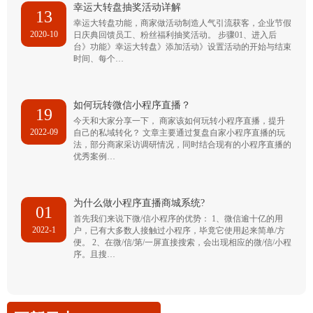
幸运大转盘抽奖活动详解
13
幸运大转盘功能，商家做活动制造人气引流获客，企业节假
2020-10
日庆典回馈员工、粉丝福利抽奖活动。 步骤01、进入后
台》功能》幸运大转盘》添加活动》设置活动的开始与结束
时间、每个…
如何玩转微信小程序直播？
19
今天和大家分享一下， 商家该如何玩转小程序直播，提升
2022-09
自己的私域转化？ 文章主要通过复盘自家小程序直播的玩
法，部分商家采访调研情况，同时结合现有的小程序直播的
优秀案例…
为什么做小程序直播商城系统?
01
首先我们来说下微/信小程序的优势： 1、微信逾十亿的用
2022-1
户，已有大多数人接触过小程序，毕竟它使用起来简单/方
便。 2、在微/信/第/一屏直接搜索，会出现相应的微/信/小程
序。且搜…