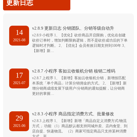
更新日志
v2.8.9 更新日志 分销团队、分销等级自动升
14
v2.8.9 小程序 1、【优化】砍价商品开启限购，优化在创建
2021-08
砍价订单时，增加判断限购逻辑，而不是砍价成功后的下单
逻辑时才判断。 2、【优化】会员有效日期支持到100年 3、
【新增】新…
v2.8.7 小程序 客如云收银机分销 核销二维码
17
v2.8.7 上程序 1、【新增】客如云收银机分销，新增按匹配
2021-07
本系统「单个商品」计算分销佣金的方式。 2、【新增】新
增分销商成绩发展下级用户/分销商的通知提醒，让分销商
更好的掌握…
v2.8.3 小程序 商品指定消费方式、批量修改
29
v2.8.3 上程序 1、【新增】新增「商品自定义消费方式/物流
2021-06
方式 」功能 （1）商品默认都支持同城外卖、店内食堂、到
店自提、快递物流。 （2）商家可指定商品只支持某种消费
方式，至…