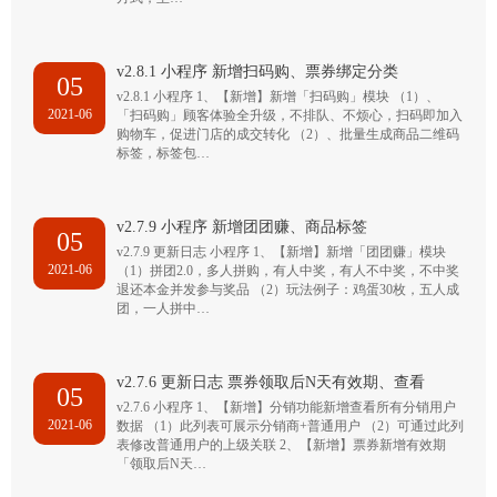
v2.8.1 小程序 新增扫码购、票券绑定分类
05
v2.8.1 小程序 1、【新增】新增「扫码购」模块 （1）、
2021-06
「扫码购」顾客体验全升级，不排队、不烦心，扫码即加入
购物车，促进门店的成交转化 （2）、批量生成商品二维码
标签，标签包…
v2.7.9 小程序 新增团团赚、商品标签
05
v2.7.9 更新日志 小程序 1、【新增】新增「团团赚」模块
2021-06
（1）拼团2.0，多人拼购，有人中奖，有人不中奖，不中奖
退还本金并发参与奖品 （2）玩法例子：鸡蛋30枚，五人成
团，一人拼中…
v2.7.6 更新日志 票券领取后N天有效期、查看
05
v2.7.6 小程序 1、【新增】分销功能新增查看所有分销用户
2021-06
数据 （1）此列表可展示分销商+普通用户 （2）可通过此列
表修改普通用户的上级关联 2、【新增】票券新增有效期
「领取后N天…