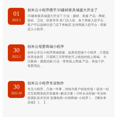
创米云小程序携手3D建材家具城盛大开业了
01
3D建材家具城盛大开业了 行业：建材、装修 产品：陶瓷、
2022-1
瓷砖、卫浴、软装等等 多门店入驻、各个商家入驻平台、
客户可以选择任意门店下单购买 支持商家入驻平台：商家
进入小程序…
创米云母婴商城小程序
30
创米云专注小程序商城搭建，如果您想做个小程序，只需提
2022-1
供营业执照，只需两三天即帮您可上线您的线上商城。 今
日案例：通惠优购 行业：零售线上商城 产品：美妆个护、
母婴用品…
创米云小程序专业制作
30
专注小程序，只做一件事，持续为客户创造价值！提供一站
2022-10
式互联网系统开发服务+解决方案！10年从业经验+专业研
发团队技术支持 直播电商+分销商城+小程序 1、【餐饮单
店铺】 2、【…