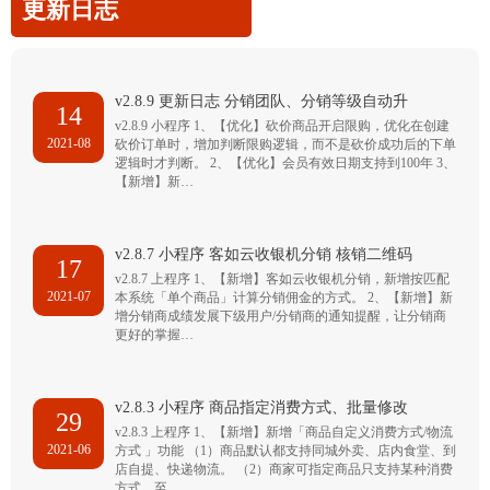
更新日志
v2.8.9 更新日志 分销团队、分销等级自动升
14
v2.8.9 小程序 1、【优化】砍价商品开启限购，优化在创建
2021-08
砍价订单时，增加判断限购逻辑，而不是砍价成功后的下单
逻辑时才判断。 2、【优化】会员有效日期支持到100年 3、
【新增】新…
v2.8.7 小程序 客如云收银机分销 核销二维码
17
v2.8.7 上程序 1、【新增】客如云收银机分销，新增按匹配
2021-07
本系统「单个商品」计算分销佣金的方式。 2、【新增】新
增分销商成绩发展下级用户/分销商的通知提醒，让分销商
更好的掌握…
v2.8.3 小程序 商品指定消费方式、批量修改
29
v2.8.3 上程序 1、【新增】新增「商品自定义消费方式/物流
2021-06
方式 」功能 （1）商品默认都支持同城外卖、店内食堂、到
店自提、快递物流。 （2）商家可指定商品只支持某种消费
方式，至…