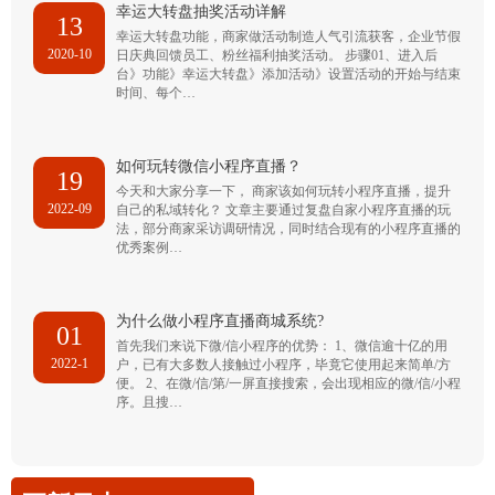
幸运大转盘抽奖活动详解
13
幸运大转盘功能，商家做活动制造人气引流获客，企业节假
2020-10
日庆典回馈员工、粉丝福利抽奖活动。 步骤01、进入后
台》功能》幸运大转盘》添加活动》设置活动的开始与结束
时间、每个…
如何玩转微信小程序直播？
19
今天和大家分享一下， 商家该如何玩转小程序直播，提升
2022-09
自己的私域转化？ 文章主要通过复盘自家小程序直播的玩
法，部分商家采访调研情况，同时结合现有的小程序直播的
优秀案例…
为什么做小程序直播商城系统?
01
首先我们来说下微/信小程序的优势： 1、微信逾十亿的用
2022-1
户，已有大多数人接触过小程序，毕竟它使用起来简单/方
便。 2、在微/信/第/一屏直接搜索，会出现相应的微/信/小程
序。且搜…