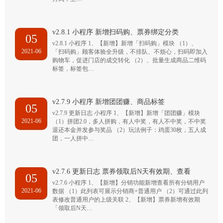
v2.8.1 小程序 新增扫码购、票券绑定分类
05
v2.8.1 小程序 1、【新增】新增「扫码购」模块 （1）、
2021-06
「扫码购」顾客体验全升级，不排队、不烦心，扫码即加入
购物车，促进门店的成交转化 （2）、批量生成商品二维码
标签，标签包…
v2.7.9 小程序 新增团团赚、商品标签
05
v2.7.9 更新日志 小程序 1、【新增】新增「团团赚」模块
2021-06
（1）拼团2.0，多人拼购，有人中奖，有人不中奖，不中奖
退还本金并发参与奖品 （2）玩法例子：鸡蛋30枚，五人成
团，一人拼中…
v2.7.6 更新日志 票券领取后N天有效期、查看
05
v2.7.6 小程序 1、【新增】分销功能新增查看所有分销用户
2021-06
数据 （1）此列表可展示分销商+普通用户 （2）可通过此列
表修改普通用户的上级关联 2、【新增】票券新增有效期
「领取后N天…