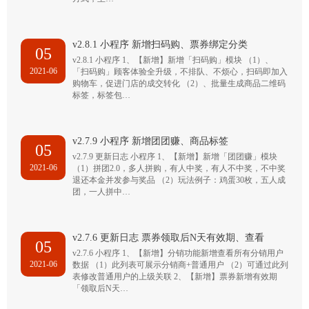
v2.8.1 小程序 新增扫码购、票券绑定分类
05
v2.8.1 小程序 1、【新增】新增「扫码购」模块 （1）、
2021-06
「扫码购」顾客体验全升级，不排队、不烦心，扫码即加入
购物车，促进门店的成交转化 （2）、批量生成商品二维码
标签，标签包…
v2.7.9 小程序 新增团团赚、商品标签
05
v2.7.9 更新日志 小程序 1、【新增】新增「团团赚」模块
2021-06
（1）拼团2.0，多人拼购，有人中奖，有人不中奖，不中奖
退还本金并发参与奖品 （2）玩法例子：鸡蛋30枚，五人成
团，一人拼中…
v2.7.6 更新日志 票券领取后N天有效期、查看
05
v2.7.6 小程序 1、【新增】分销功能新增查看所有分销用户
2021-06
数据 （1）此列表可展示分销商+普通用户 （2）可通过此列
表修改普通用户的上级关联 2、【新增】票券新增有效期
「领取后N天…