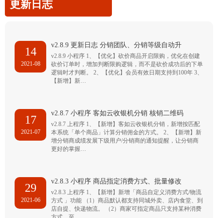
更新日志
v2.8.9 更新日志 分销团队、分销等级自动升
14
v2.8.9 小程序 1、【优化】砍价商品开启限购，优化在创建
2021-08
砍价订单时，增加判断限购逻辑，而不是砍价成功后的下单
逻辑时才判断。 2、【优化】会员有效日期支持到100年 3、
【新增】新…
v2.8.7 小程序 客如云收银机分销 核销二维码
17
v2.8.7 上程序 1、【新增】客如云收银机分销，新增按匹配
2021-07
本系统「单个商品」计算分销佣金的方式。 2、【新增】新
增分销商成绩发展下级用户/分销商的通知提醒，让分销商
更好的掌握…
v2.8.3 小程序 商品指定消费方式、批量修改
29
v2.8.3 上程序 1、【新增】新增「商品自定义消费方式/物流
2021-06
方式 」功能 （1）商品默认都支持同城外卖、店内食堂、到
店自提、快递物流。 （2）商家可指定商品只支持某种消费
方式，至…