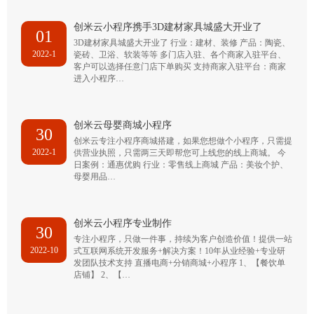
创米云小程序携手3D建材家具城盛大开业了
01
3D建材家具城盛大开业了 行业：建材、装修 产品：陶瓷、
2022-1
瓷砖、卫浴、软装等等 多门店入驻、各个商家入驻平台、
客户可以选择任意门店下单购买 支持商家入驻平台：商家
进入小程序…
创米云母婴商城小程序
30
创米云专注小程序商城搭建，如果您想做个小程序，只需提
2022-1
供营业执照，只需两三天即帮您可上线您的线上商城。 今
日案例：通惠优购 行业：零售线上商城 产品：美妆个护、
母婴用品…
创米云小程序专业制作
30
专注小程序，只做一件事，持续为客户创造价值！提供一站
2022-10
式互联网系统开发服务+解决方案！10年从业经验+专业研
发团队技术支持 直播电商+分销商城+小程序 1、【餐饮单
店铺】 2、【…