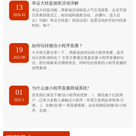
幸运大转盘抽奖活动详解
13
幸运大转盘功能，商家做活动制造人气引流获客，企业节假
2020-10
日庆典回馈员工、粉丝福利抽奖活动。 步骤01、进入后
台》功能》幸运大转盘》添加活动》设置活动的开始与结束
时间、每个…
如何玩转微信小程序直播？
19
今天和大家分享一下， 商家该如何玩转小程序直播，提升
2022-09
自己的私域转化？ 文章主要通过复盘自家小程序直播的玩
法，部分商家采访调研情况，同时结合现有的小程序直播的
优秀案例…
为什么做小程序直播商城系统?
01
首先我们来说下微/信小程序的优势： 1、微信逾十亿的用
2022-1
户，已有大多数人接触过小程序，毕竟它使用起来简单/方
便。 2、在微/信/第/一屏直接搜索，会出现相应的微/信/小程
序。且搜…