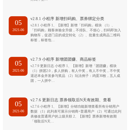
v2.8.1 小程序 新增扫码购、票券绑定分类
05
v2.8.1 小程序 1、【新增】新增「扫码购」模块 （1）、
2021-06
「扫码购」顾客体验全升级，不排队、不烦心，扫码即加入
购物车，促进门店的成交转化 （2）、批量生成商品二维码
标签，标签包…
v2.7.9 小程序 新增团团赚、商品标签
05
v2.7.9 更新日志 小程序 1、【新增】新增「团团赚」模块
2021-06
（1）拼团2.0，多人拼购，有人中奖，有人不中奖，不中奖
退还本金并发参与奖品 （2）玩法例子：鸡蛋30枚，五人成
团，一人拼中…
v2.7.6 更新日志 票券领取后N天有效期、查看
05
v2.7.6 小程序 1、【新增】分销功能新增查看所有分销用户
2021-06
数据 （1）此列表可展示分销商+普通用户 （2）可通过此列
表修改普通用户的上级关联 2、【新增】票券新增有效期
「领取后N天…