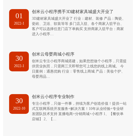
创米云小程序携手3D建材家具城盛大开业了
01
3D建材家具城盛大开业了 行业：建材、装修 产品：陶瓷、
2022-1
瓷砖、卫浴、软装等等 多门店入驻、各个商家入驻平台、
客户可以选择任意门店下单购买 支持商家入驻平台：商家
进入小程序…
创米云母婴商城小程序
30
创米云专注小程序商城搭建，如果您想做个小程序，只需提
2022-1
供营业执照，只需两三天即帮您可上线您的线上商城。 今
日案例：通惠优购 行业：零售线上商城 产品：美妆个护、
母婴用品…
创米云小程序专业制作
30
专注小程序，只做一件事，持续为客户创造价值！提供一站
2022-10
式互联网系统开发服务+解决方案！10年从业经验+专业研
发团队技术支持 直播电商+分销商城+小程序 1、【餐饮单
店铺】 2、【…