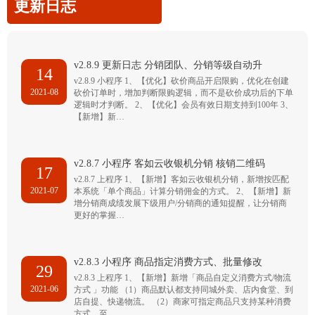
更新日志
v2.8.9 更新日志 分销团队、分销等级自动升
14
v2.8.9 小程序 1、【优化】砍价商品开启限购，优化在创建
2021-08
砍价订单时，增加判断限购逻辑，而不是砍价成功后的下单
逻辑时才判断。 2、【优化】会员有效日期支持到100年 3、
【新增】新…
v2.8.7 小程序 客如云收银机分销 核销二维码
17
v2.8.7 上程序 1、【新增】客如云收银机分销，新增按匹配
2021-07
本系统「单个商品」计算分销佣金的方式。 2、【新增】新
增分销商成绩发展下级用户/分销商的通知提醒，让分销商
更好的掌握…
v2.8.3 小程序 商品指定消费方式、批量修改
29
v2.8.3 上程序 1、【新增】新增「商品自定义消费方式/物流
2021-06
方式 」功能 （1）商品默认都支持同城外卖、店内食堂、到
店自提、快递物流。 （2）商家可指定商品只支持某种消费
方式，至…