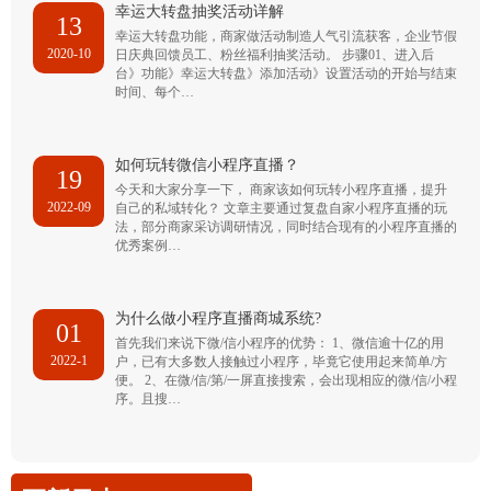
幸运大转盘抽奖活动详解
13
幸运大转盘功能，商家做活动制造人气引流获客，企业节假
2020-10
日庆典回馈员工、粉丝福利抽奖活动。 步骤01、进入后
台》功能》幸运大转盘》添加活动》设置活动的开始与结束
时间、每个…
如何玩转微信小程序直播？
19
今天和大家分享一下， 商家该如何玩转小程序直播，提升
2022-09
自己的私域转化？ 文章主要通过复盘自家小程序直播的玩
法，部分商家采访调研情况，同时结合现有的小程序直播的
优秀案例…
为什么做小程序直播商城系统?
01
首先我们来说下微/信小程序的优势： 1、微信逾十亿的用
2022-1
户，已有大多数人接触过小程序，毕竟它使用起来简单/方
便。 2、在微/信/第/一屏直接搜索，会出现相应的微/信/小程
序。且搜…