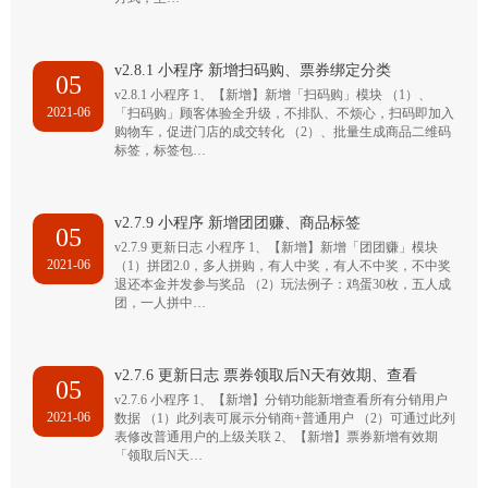
v2.8.1 小程序 新增扫码购、票券绑定分类
05
v2.8.1 小程序 1、【新增】新增「扫码购」模块 （1）、
2021-06
「扫码购」顾客体验全升级，不排队、不烦心，扫码即加入
购物车，促进门店的成交转化 （2）、批量生成商品二维码
标签，标签包…
v2.7.9 小程序 新增团团赚、商品标签
05
v2.7.9 更新日志 小程序 1、【新增】新增「团团赚」模块
2021-06
（1）拼团2.0，多人拼购，有人中奖，有人不中奖，不中奖
退还本金并发参与奖品 （2）玩法例子：鸡蛋30枚，五人成
团，一人拼中…
v2.7.6 更新日志 票券领取后N天有效期、查看
05
v2.7.6 小程序 1、【新增】分销功能新增查看所有分销用户
2021-06
数据 （1）此列表可展示分销商+普通用户 （2）可通过此列
表修改普通用户的上级关联 2、【新增】票券新增有效期
「领取后N天…