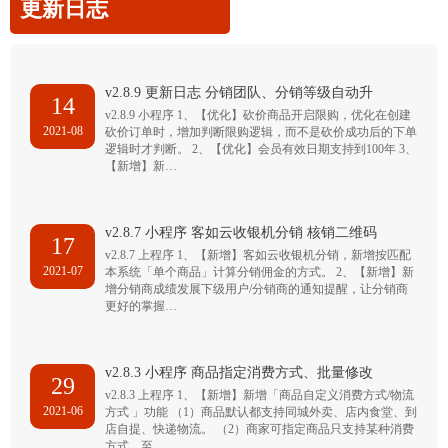
更新日志
v2.8.9 更新日志 分销团队、分销等级自动升
14
v2.8.9 小程序 1、【优化】砍价商品开启限购，优化在创建
2021-08
砍价订单时，增加判断限购逻辑，而不是砍价成功后的下单
逻辑时才判断。 2、【优化】会员有效日期支持到100年 3、
【新增】新…
v2.8.7 小程序 客如云收银机分销 核销二维码
17
v2.8.7 上程序 1、【新增】客如云收银机分销，新增按匹配
2021-07
本系统「单个商品」计算分销佣金的方式。 2、【新增】新
增分销商成绩发展下级用户/分销商的通知提醒，让分销商
更好的掌握…
v2.8.3 小程序 商品指定消费方式、批量修改
29
v2.8.3 上程序 1、【新增】新增「商品自定义消费方式/物流
2021-06
方式 」功能 （1）商品默认都支持同城外卖、店内食堂、到
店自提、快递物流。 （2）商家可指定商品只支持某种消费
方式，至…