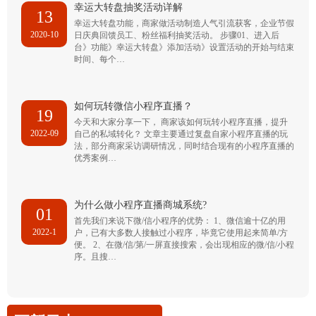
幸运大转盘抽奖活动详解
13
幸运大转盘功能，商家做活动制造人气引流获客，企业节假
2020-10
日庆典回馈员工、粉丝福利抽奖活动。 步骤01、进入后
台》功能》幸运大转盘》添加活动》设置活动的开始与结束
时间、每个…
如何玩转微信小程序直播？
19
今天和大家分享一下， 商家该如何玩转小程序直播，提升
2022-09
自己的私域转化？ 文章主要通过复盘自家小程序直播的玩
法，部分商家采访调研情况，同时结合现有的小程序直播的
优秀案例…
为什么做小程序直播商城系统?
01
首先我们来说下微/信小程序的优势： 1、微信逾十亿的用
2022-1
户，已有大多数人接触过小程序，毕竟它使用起来简单/方
便。 2、在微/信/第/一屏直接搜索，会出现相应的微/信/小程
序。且搜…