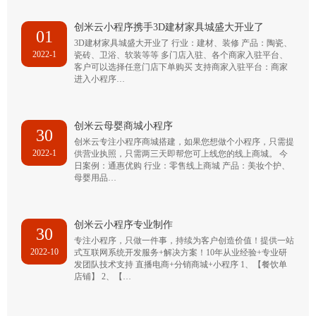
创米云小程序携手3D建材家具城盛大开业了
01
3D建材家具城盛大开业了 行业：建材、装修 产品：陶瓷、
2022-1
瓷砖、卫浴、软装等等 多门店入驻、各个商家入驻平台、
客户可以选择任意门店下单购买 支持商家入驻平台：商家
进入小程序…
创米云母婴商城小程序
30
创米云专注小程序商城搭建，如果您想做个小程序，只需提
2022-1
供营业执照，只需两三天即帮您可上线您的线上商城。 今
日案例：通惠优购 行业：零售线上商城 产品：美妆个护、
母婴用品…
创米云小程序专业制作
30
专注小程序，只做一件事，持续为客户创造价值！提供一站
2022-10
式互联网系统开发服务+解决方案！10年从业经验+专业研
发团队技术支持 直播电商+分销商城+小程序 1、【餐饮单
店铺】 2、【…