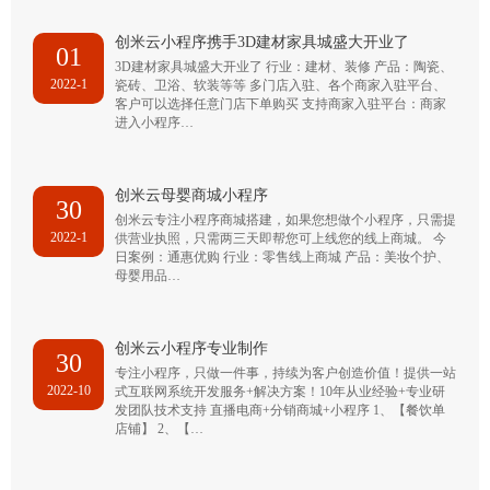
创米云小程序携手3D建材家具城盛大开业了
01
3D建材家具城盛大开业了 行业：建材、装修 产品：陶瓷、
2022-1
瓷砖、卫浴、软装等等 多门店入驻、各个商家入驻平台、
客户可以选择任意门店下单购买 支持商家入驻平台：商家
进入小程序…
创米云母婴商城小程序
30
创米云专注小程序商城搭建，如果您想做个小程序，只需提
2022-1
供营业执照，只需两三天即帮您可上线您的线上商城。 今
日案例：通惠优购 行业：零售线上商城 产品：美妆个护、
母婴用品…
创米云小程序专业制作
30
专注小程序，只做一件事，持续为客户创造价值！提供一站
2022-10
式互联网系统开发服务+解决方案！10年从业经验+专业研
发团队技术支持 直播电商+分销商城+小程序 1、【餐饮单
店铺】 2、【…