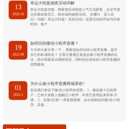
幸运大转盘抽奖活动详解
13
幸运大转盘功能，商家做活动制造人气引流获客，企业节假
2020-10
日庆典回馈员工、粉丝福利抽奖活动。 步骤01、进入后
台》功能》幸运大转盘》添加活动》设置活动的开始与结束
时间、每个…
如何玩转微信小程序直播？
19
今天和大家分享一下， 商家该如何玩转小程序直播，提升
2022-09
自己的私域转化？ 文章主要通过复盘自家小程序直播的玩
法，部分商家采访调研情况，同时结合现有的小程序直播的
优秀案例…
为什么做小程序直播商城系统?
01
首先我们来说下微/信小程序的优势： 1、微信逾十亿的用
2022-1
户，已有大多数人接触过小程序，毕竟它使用起来简单/方
便。 2、在微/信/第/一屏直接搜索，会出现相应的微/信/小程
序。且搜…