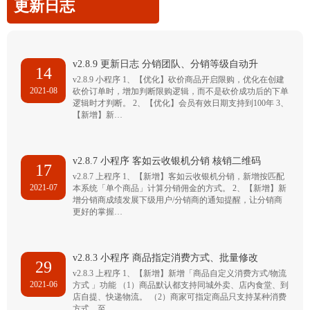
更新日志
v2.8.9 更新日志 分销团队、分销等级自动升
14
v2.8.9 小程序 1、【优化】砍价商品开启限购，优化在创建
2021-08
砍价订单时，增加判断限购逻辑，而不是砍价成功后的下单
逻辑时才判断。 2、【优化】会员有效日期支持到100年 3、
【新增】新…
v2.8.7 小程序 客如云收银机分销 核销二维码
17
v2.8.7 上程序 1、【新增】客如云收银机分销，新增按匹配
2021-07
本系统「单个商品」计算分销佣金的方式。 2、【新增】新
增分销商成绩发展下级用户/分销商的通知提醒，让分销商
更好的掌握…
v2.8.3 小程序 商品指定消费方式、批量修改
29
v2.8.3 上程序 1、【新增】新增「商品自定义消费方式/物流
2021-06
方式 」功能 （1）商品默认都支持同城外卖、店内食堂、到
店自提、快递物流。 （2）商家可指定商品只支持某种消费
方式，至…