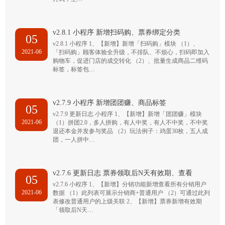
v2.8.1 小程序 新增扫码购、票券绑定分类
05
v2.8.1 小程序 1、【新增】新增「扫码购」模块 （1）、
2021-06
「扫码购」顾客体验全升级，不排队、不烦心，扫码即加入
购物车，促进门店的成交转化 （2）、批量生成商品二维码
标签，标签包…
v2.7.9 小程序 新增团团赚、商品标签
05
v2.7.9 更新日志 小程序 1、【新增】新增「团团赚」模块
2021-06
（1）拼团2.0，多人拼购，有人中奖，有人不中奖，不中奖
退还本金并发参与奖品 （2）玩法例子：鸡蛋30枚，五人成
团，一人拼中…
v2.7.6 更新日志 票券领取后N天有效期、查看
05
v2.7.6 小程序 1、【新增】分销功能新增查看所有分销用户
2021-06
数据 （1）此列表可展示分销商+普通用户 （2）可通过此列
表修改普通用户的上级关联 2、【新增】票券新增有效期
「领取后N天…