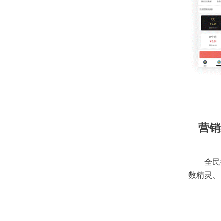
营销
全民
数精灵、