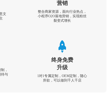
营销
整合商家资源，面向行业热点，
意文
小程序O2O落地营销，实现粉丝
主
裂变式增长
终身免费
升级
级制，
期待与
1对1专属定制，OEM定制，随心
所欲，可以做到千人千店