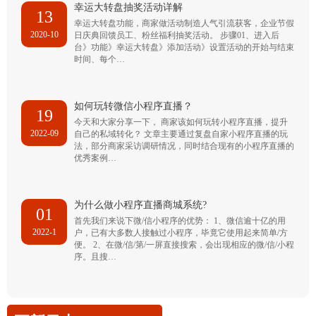
幸运大转盘抽奖活动详解
13
幸运大转盘功能，商家做活动制造人气引流获客，企业节假
2020-10
日庆典回馈员工、粉丝福利抽奖活动。 步骤01、进入后
台》功能》幸运大转盘》添加活动》设置活动的开始与结束
时间、每个…
如何玩转微信小程序直播？
19
今天和大家分享一下， 商家该如何玩转小程序直播，提升
2022-09
自己的私域转化？ 文章主要通过复盘自家小程序直播的玩
法，部分商家采访调研情况，同时结合现有的小程序直播的
优秀案例…
为什么做小程序直播商城系统?
01
首先我们来说下微/信小程序的优势： 1、微信逾十亿的用
2022-1
户，已有大多数人接触过小程序，毕竟它使用起来简单/方
便。 2、在微/信/第/一屏直接搜索，会出现相应的微/信/小程
序。且搜…