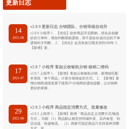
更新日志
v2.8.9 更新日志 分销团队、分销等级自动升
14
v2.8.9 小程序 1、【优化】砍价商品开启限购，优化在创建
2021-08
砍价订单时，增加判断限购逻辑，而不是砍价成功后的下单
逻辑时才判断。 2、【优化】会员有效日期支持到100年 3、
【新增】新…
v2.8.7 小程序 客如云收银机分销 核销二维码
17
v2.8.7 上程序 1、【新增】客如云收银机分销，新增按匹配
2021-07
本系统「单个商品」计算分销佣金的方式。 2、【新增】新
增分销商成绩发展下级用户/分销商的通知提醒，让分销商
更好的掌握…
v2.8.3 小程序 商品指定消费方式、批量修改
29
v2.8.3 上程序 1、【新增】新增「商品自定义消费方式/物流
2021-06
方式 」功能 （1）商品默认都支持同城外卖、店内食堂、到
店自提、快递物流。 （2）商家可指定商品只支持某种消费
方式，至…