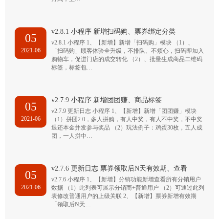
v2.8.1 小程序 新增扫码购、票券绑定分类
05
v2.8.1 小程序 1、【新增】新增「扫码购」模块 （1）、
2021-06
「扫码购」顾客体验全升级，不排队、不烦心，扫码即加入
购物车，促进门店的成交转化 （2）、批量生成商品二维码
标签，标签包…
v2.7.9 小程序 新增团团赚、商品标签
05
v2.7.9 更新日志 小程序 1、【新增】新增「团团赚」模块
2021-06
（1）拼团2.0，多人拼购，有人中奖，有人不中奖，不中奖
退还本金并发参与奖品 （2）玩法例子：鸡蛋30枚，五人成
团，一人拼中…
v2.7.6 更新日志 票券领取后N天有效期、查看
05
v2.7.6 小程序 1、【新增】分销功能新增查看所有分销用户
2021-06
数据 （1）此列表可展示分销商+普通用户 （2）可通过此列
表修改普通用户的上级关联 2、【新增】票券新增有效期
「领取后N天…