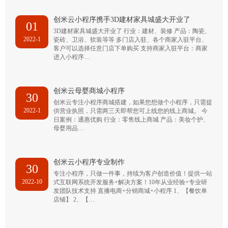
创米云小程序携手3D建材家具城盛大开业了
01
3D建材家具城盛大开业了 行业：建材、装修 产品：陶瓷、
2022-1
瓷砖、卫浴、软装等等 多门店入驻、各个商家入驻平台、
客户可以选择任意门店下单购买 支持商家入驻平台：商家
进入小程序…
创米云母婴商城小程序
30
创米云专注小程序商城搭建，如果您想做个小程序，只需提
2022-1
供营业执照，只需两三天即帮您可上线您的线上商城。 今
日案例：通惠优购 行业：零售线上商城 产品：美妆个护、
母婴用品…
创米云小程序专业制作
30
专注小程序，只做一件事，持续为客户创造价值！提供一站
2022-10
式互联网系统开发服务+解决方案！10年从业经验+专业研
发团队技术支持 直播电商+分销商城+小程序 1、【餐饮单
店铺】 2、【…