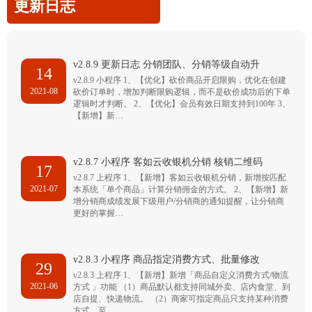
更新日志
v2.8.9 更新日志 分销团队、分销等级自动升
14
v2.8.9 小程序 1、【优化】砍价商品开启限购，优化在创建
2021-08
砍价订单时，增加判断限购逻辑，而不是砍价成功后的下单
逻辑时才判断。 2、【优化】会员有效日期支持到100年 3、
【新增】新…
v2.8.7 小程序 客如云收银机分销 核销二维码
17
v2.8.7 上程序 1、【新增】客如云收银机分销，新增按匹配
2021-07
本系统「单个商品」计算分销佣金的方式。 2、【新增】新
增分销商成绩发展下级用户/分销商的通知提醒，让分销商
更好的掌握…
v2.8.3 小程序 商品指定消费方式、批量修改
29
v2.8.3 上程序 1、【新增】新增「商品自定义消费方式/物流
2021-06
方式 」功能 （1）商品默认都支持同城外卖、店内食堂、到
店自提、快递物流。 （2）商家可指定商品只支持某种消费
方式，至…