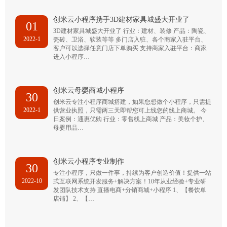
创米云小程序携手3D建材家具城盛大开业了
01
3D建材家具城盛大开业了 行业：建材、装修 产品：陶瓷、
2022-1
瓷砖、卫浴、软装等等 多门店入驻、各个商家入驻平台、
客户可以选择任意门店下单购买 支持商家入驻平台：商家
进入小程序…
创米云母婴商城小程序
30
创米云专注小程序商城搭建，如果您想做个小程序，只需提
2022-1
供营业执照，只需两三天即帮您可上线您的线上商城。 今
日案例：通惠优购 行业：零售线上商城 产品：美妆个护、
母婴用品…
创米云小程序专业制作
30
专注小程序，只做一件事，持续为客户创造价值！提供一站
2022-10
式互联网系统开发服务+解决方案！10年从业经验+专业研
发团队技术支持 直播电商+分销商城+小程序 1、【餐饮单
店铺】 2、【…