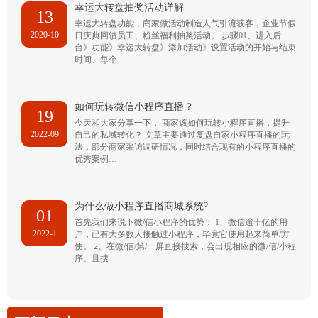
幸运大转盘抽奖活动详解
13
幸运大转盘功能，商家做活动制造人气引流获客，企业节假
2020-10
日庆典回馈员工、粉丝福利抽奖活动。 步骤01、进入后
台》功能》幸运大转盘》添加活动》设置活动的开始与结束
时间、每个…
如何玩转微信小程序直播？
19
今天和大家分享一下， 商家该如何玩转小程序直播，提升
2022-09
自己的私域转化？ 文章主要通过复盘自家小程序直播的玩
法，部分商家采访调研情况，同时结合现有的小程序直播的
优秀案例…
为什么做小程序直播商城系统?
01
首先我们来说下微/信小程序的优势： 1、微信逾十亿的用
2022-1
户，已有大多数人接触过小程序，毕竟它使用起来简单/方
便。 2、在微/信/第/一屏直接搜索，会出现相应的微/信/小程
序。且搜…