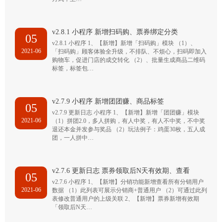
v2.8.1 小程序 新增扫码购、票券绑定分类
05
v2.8.1 小程序 1、【新增】新增「扫码购」模块 （1）、
2021-06
「扫码购」顾客体验全升级，不排队、不烦心，扫码即加入
购物车，促进门店的成交转化 （2）、批量生成商品二维码
标签，标签包…
v2.7.9 小程序 新增团团赚、商品标签
05
v2.7.9 更新日志 小程序 1、【新增】新增「团团赚」模块
2021-06
（1）拼团2.0，多人拼购，有人中奖，有人不中奖，不中奖
退还本金并发参与奖品 （2）玩法例子：鸡蛋30枚，五人成
团，一人拼中…
v2.7.6 更新日志 票券领取后N天有效期、查看
05
v2.7.6 小程序 1、【新增】分销功能新增查看所有分销用户
2021-06
数据 （1）此列表可展示分销商+普通用户 （2）可通过此列
表修改普通用户的上级关联 2、【新增】票券新增有效期
「领取后N天…