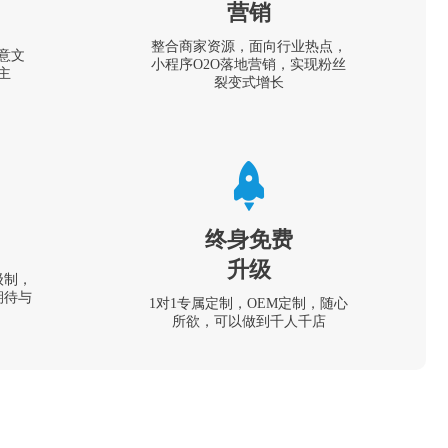
营销
整合商家资源，面向行业热点，
意文
小程序O2O落地营销，实现粉丝
主
裂变式增长
终身免费
升级
级制，
期待与
1对1专属定制，OEM定制，随心
所欲，可以做到千人千店