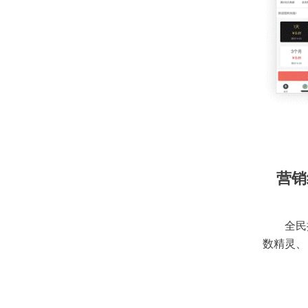
营销
全民
数精灵、