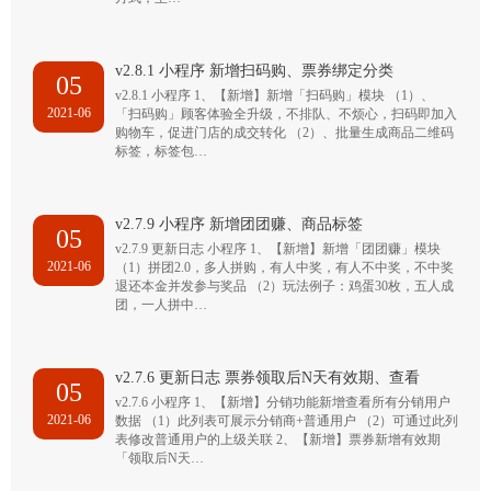
v2.8.1 小程序 新增扫码购、票券绑定分类
05
v2.8.1 小程序 1、【新增】新增「扫码购」模块 （1）、
2021-06
「扫码购」顾客体验全升级，不排队、不烦心，扫码即加入
购物车，促进门店的成交转化 （2）、批量生成商品二维码
标签，标签包…
v2.7.9 小程序 新增团团赚、商品标签
05
v2.7.9 更新日志 小程序 1、【新增】新增「团团赚」模块
2021-06
（1）拼团2.0，多人拼购，有人中奖，有人不中奖，不中奖
退还本金并发参与奖品 （2）玩法例子：鸡蛋30枚，五人成
团，一人拼中…
v2.7.6 更新日志 票券领取后N天有效期、查看
05
v2.7.6 小程序 1、【新增】分销功能新增查看所有分销用户
2021-06
数据 （1）此列表可展示分销商+普通用户 （2）可通过此列
表修改普通用户的上级关联 2、【新增】票券新增有效期
「领取后N天…