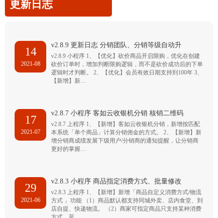
更新日志
v2.8.9 更新日志 分销团队、分销等级自动升
14
v2.8.9 小程序 1、【优化】砍价商品开启限购，优化在创建
2021-08
砍价订单时，增加判断限购逻辑，而不是砍价成功后的下单
逻辑时才判断。 2、【优化】会员有效日期支持到100年 3、
【新增】新…
v2.8.7 小程序 客如云收银机分销 核销二维码
17
v2.8.7 上程序 1、【新增】客如云收银机分销，新增按匹配
2021-07
本系统「单个商品」计算分销佣金的方式。 2、【新增】新
增分销商成绩发展下级用户/分销商的通知提醒，让分销商
更好的掌握…
v2.8.3 小程序 商品指定消费方式、批量修改
29
v2.8.3 上程序 1、【新增】新增「商品自定义消费方式/物流
2021-06
方式 」功能 （1）商品默认都支持同城外卖、店内食堂、到
店自提、快递物流。 （2）商家可指定商品只支持某种消费
方式，至…