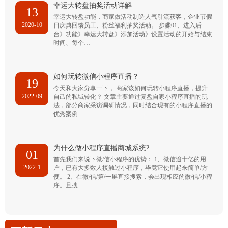
幸运大转盘抽奖活动详解
13
幸运大转盘功能，商家做活动制造人气引流获客，企业节假
2020-10
日庆典回馈员工、粉丝福利抽奖活动。 步骤01、进入后
台》功能》幸运大转盘》添加活动》设置活动的开始与结束
时间、每个…
如何玩转微信小程序直播？
19
今天和大家分享一下， 商家该如何玩转小程序直播，提升
2022-09
自己的私域转化？ 文章主要通过复盘自家小程序直播的玩
法，部分商家采访调研情况，同时结合现有的小程序直播的
优秀案例…
为什么做小程序直播商城系统?
01
首先我们来说下微/信小程序的优势： 1、微信逾十亿的用
2022-1
户，已有大多数人接触过小程序，毕竟它使用起来简单/方
便。 2、在微/信/第/一屏直接搜索，会出现相应的微/信/小程
序。且搜…