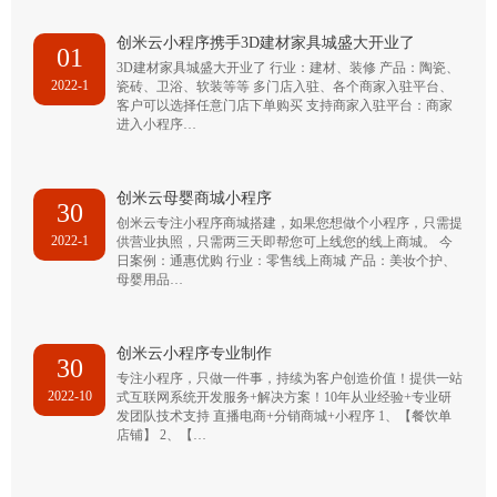
创米云小程序携手3D建材家具城盛大开业了
01
3D建材家具城盛大开业了 行业：建材、装修 产品：陶瓷、
2022-1
瓷砖、卫浴、软装等等 多门店入驻、各个商家入驻平台、
客户可以选择任意门店下单购买 支持商家入驻平台：商家
进入小程序…
创米云母婴商城小程序
30
创米云专注小程序商城搭建，如果您想做个小程序，只需提
2022-1
供营业执照，只需两三天即帮您可上线您的线上商城。 今
日案例：通惠优购 行业：零售线上商城 产品：美妆个护、
母婴用品…
创米云小程序专业制作
30
专注小程序，只做一件事，持续为客户创造价值！提供一站
2022-10
式互联网系统开发服务+解决方案！10年从业经验+专业研
发团队技术支持 直播电商+分销商城+小程序 1、【餐饮单
店铺】 2、【…