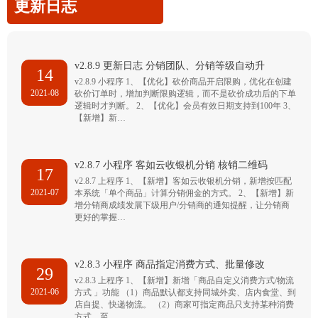
更新日志
v2.8.9 更新日志 分销团队、分销等级自动升
14
v2.8.9 小程序 1、【优化】砍价商品开启限购，优化在创建
2021-08
砍价订单时，增加判断限购逻辑，而不是砍价成功后的下单
逻辑时才判断。 2、【优化】会员有效日期支持到100年 3、
【新增】新…
v2.8.7 小程序 客如云收银机分销 核销二维码
17
v2.8.7 上程序 1、【新增】客如云收银机分销，新增按匹配
2021-07
本系统「单个商品」计算分销佣金的方式。 2、【新增】新
增分销商成绩发展下级用户/分销商的通知提醒，让分销商
更好的掌握…
v2.8.3 小程序 商品指定消费方式、批量修改
29
v2.8.3 上程序 1、【新增】新增「商品自定义消费方式/物流
2021-06
方式 」功能 （1）商品默认都支持同城外卖、店内食堂、到
店自提、快递物流。 （2）商家可指定商品只支持某种消费
方式，至…