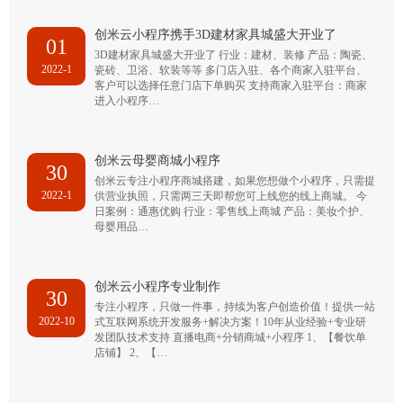
创米云小程序携手3D建材家具城盛大开业了
01
3D建材家具城盛大开业了 行业：建材、装修 产品：陶瓷、
2022-1
瓷砖、卫浴、软装等等 多门店入驻、各个商家入驻平台、
客户可以选择任意门店下单购买 支持商家入驻平台：商家
进入小程序…
创米云母婴商城小程序
30
创米云专注小程序商城搭建，如果您想做个小程序，只需提
2022-1
供营业执照，只需两三天即帮您可上线您的线上商城。 今
日案例：通惠优购 行业：零售线上商城 产品：美妆个护、
母婴用品…
创米云小程序专业制作
30
专注小程序，只做一件事，持续为客户创造价值！提供一站
2022-10
式互联网系统开发服务+解决方案！10年从业经验+专业研
发团队技术支持 直播电商+分销商城+小程序 1、【餐饮单
店铺】 2、【…