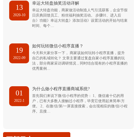
幸运大转盘抽奖活动详解
13
幸运大转盘功能，商家做活动制造人气引流获客，企业节假
2020-10
日庆典回馈员工、粉丝福利抽奖活动。 步骤01、进入后
台》功能》幸运大转盘》添加活动》设置活动的开始与结束
时间、每个…
如何玩转微信小程序直播？
19
今天和大家分享一下， 商家该如何玩转小程序直播，提升
2022-09
自己的私域转化？ 文章主要通过复盘自家小程序直播的玩
法，部分商家采访调研情况，同时结合现有的小程序直播的
优秀案例…
为什么做小程序直播商城系统?
01
首先我们来说下微/信小程序的优势： 1、微信逾十亿的用
2022-1
户，已有大多数人接触过小程序，毕竟它使用起来简单/方
便。 2、在微/信/第/一屏直接搜索，会出现相应的微/信/小程
序。且搜…