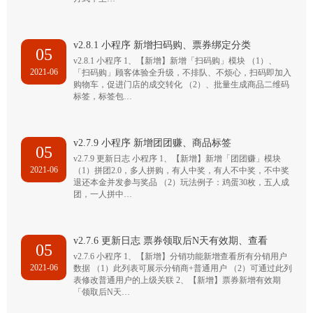
v2.8.1 小程序 新增扫码购、票券绑定分类
05
v2.8.1 小程序 1、【新增】新增「扫码购」模块 （1）、
2021-06
「扫码购」顾客体验全升级，不排队、不烦心，扫码即加入
购物车，促进门店的成交转化 （2）、批量生成商品二维码
标签，标签包…
v2.7.9 小程序 新增团团赚、商品标签
05
v2.7.9 更新日志 小程序 1、【新增】新增「团团赚」模块
2021-06
（1）拼团2.0，多人拼购，有人中奖，有人不中奖，不中奖
退还本金并发参与奖品 （2）玩法例子：鸡蛋30枚，五人成
团，一人拼中…
v2.7.6 更新日志 票券领取后N天有效期、查看
05
v2.7.6 小程序 1、【新增】分销功能新增查看所有分销用户
2021-06
数据 （1）此列表可展示分销商+普通用户 （2）可通过此列
表修改普通用户的上级关联 2、【新增】票券新增有效期
「领取后N天…