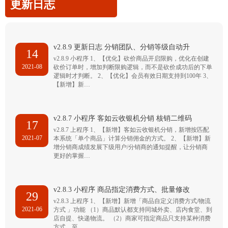
更新日志
v2.8.9 更新日志 分销团队、分销等级自动升
14
v2.8.9 小程序 1、【优化】砍价商品开启限购，优化在创建
2021-08
砍价订单时，增加判断限购逻辑，而不是砍价成功后的下单
逻辑时才判断。 2、【优化】会员有效日期支持到100年 3、
【新增】新…
v2.8.7 小程序 客如云收银机分销 核销二维码
17
v2.8.7 上程序 1、【新增】客如云收银机分销，新增按匹配
2021-07
本系统「单个商品」计算分销佣金的方式。 2、【新增】新
增分销商成绩发展下级用户/分销商的通知提醒，让分销商
更好的掌握…
v2.8.3 小程序 商品指定消费方式、批量修改
29
v2.8.3 上程序 1、【新增】新增「商品自定义消费方式/物流
2021-06
方式 」功能 （1）商品默认都支持同城外卖、店内食堂、到
店自提、快递物流。 （2）商家可指定商品只支持某种消费
方式，至…