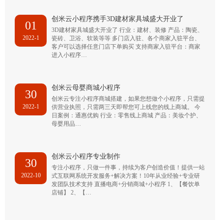
创米云小程序携手3D建材家具城盛大开业了
01
3D建材家具城盛大开业了 行业：建材、装修 产品：陶瓷、
2022-1
瓷砖、卫浴、软装等等 多门店入驻、各个商家入驻平台、
客户可以选择任意门店下单购买 支持商家入驻平台：商家
进入小程序…
创米云母婴商城小程序
30
创米云专注小程序商城搭建，如果您想做个小程序，只需提
2022-1
供营业执照，只需两三天即帮您可上线您的线上商城。 今
日案例：通惠优购 行业：零售线上商城 产品：美妆个护、
母婴用品…
创米云小程序专业制作
30
专注小程序，只做一件事，持续为客户创造价值！提供一站
2022-10
式互联网系统开发服务+解决方案！10年从业经验+专业研
发团队技术支持 直播电商+分销商城+小程序 1、【餐饮单
店铺】 2、【…