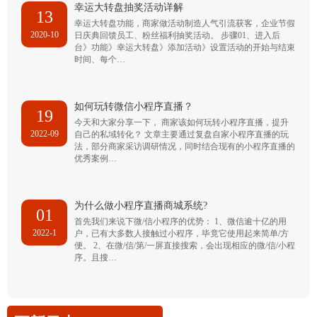
幸运大转盘抽奖活动详解
13
幸运大转盘功能，商家做活动制造人气引流获客，企业节假
2020-10
日庆典回馈员工、粉丝福利抽奖活动。 步骤01、进入后
台》功能》幸运大转盘》添加活动》设置活动的开始与结束
时间、每个…
如何玩转微信小程序直播？
19
今天和大家分享一下， 商家该如何玩转小程序直播，提升
2022-09
自己的私域转化？ 文章主要通过复盘自家小程序直播的玩
法，部分商家采访调研情况，同时结合现有的小程序直播的
优秀案例…
为什么做小程序直播商城系统?
01
首先我们来说下微/信小程序的优势： 1、微信逾十亿的用
2022-1
户，已有大多数人接触过小程序，毕竟它使用起来简单/方
便。 2、在微/信/第/一屏直接搜索，会出现相应的微/信/小程
序。且搜…