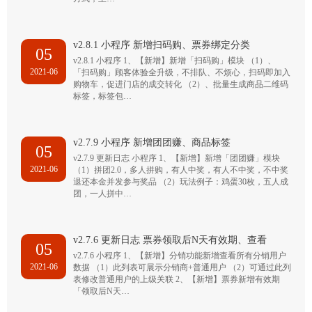
v2.8.1 小程序 新增扫码购、票券绑定分类
05
v2.8.1 小程序 1、【新增】新增「扫码购」模块 （1）、
2021-06
「扫码购」顾客体验全升级，不排队、不烦心，扫码即加入
购物车，促进门店的成交转化 （2）、批量生成商品二维码
标签，标签包…
v2.7.9 小程序 新增团团赚、商品标签
05
v2.7.9 更新日志 小程序 1、【新增】新增「团团赚」模块
2021-06
（1）拼团2.0，多人拼购，有人中奖，有人不中奖，不中奖
退还本金并发参与奖品 （2）玩法例子：鸡蛋30枚，五人成
团，一人拼中…
v2.7.6 更新日志 票券领取后N天有效期、查看
05
v2.7.6 小程序 1、【新增】分销功能新增查看所有分销用户
2021-06
数据 （1）此列表可展示分销商+普通用户 （2）可通过此列
表修改普通用户的上级关联 2、【新增】票券新增有效期
「领取后N天…