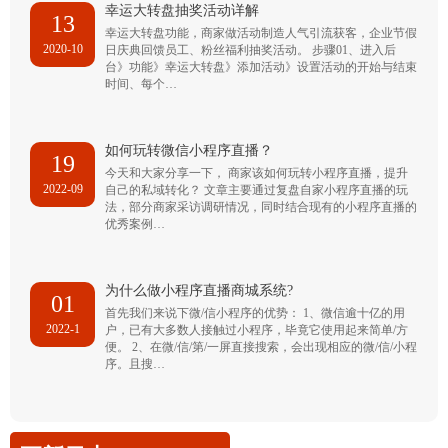
幸运大转盘抽奖活动详解
13
幸运大转盘功能，商家做活动制造人气引流获客，企业节假
2020-10
日庆典回馈员工、粉丝福利抽奖活动。 步骤01、进入后
台》功能》幸运大转盘》添加活动》设置活动的开始与结束
时间、每个…
如何玩转微信小程序直播？
19
今天和大家分享一下， 商家该如何玩转小程序直播，提升
2022-09
自己的私域转化？ 文章主要通过复盘自家小程序直播的玩
法，部分商家采访调研情况，同时结合现有的小程序直播的
优秀案例…
为什么做小程序直播商城系统?
01
首先我们来说下微/信小程序的优势： 1、微信逾十亿的用
2022-1
户，已有大多数人接触过小程序，毕竟它使用起来简单/方
便。 2、在微/信/第/一屏直接搜索，会出现相应的微/信/小程
序。且搜…