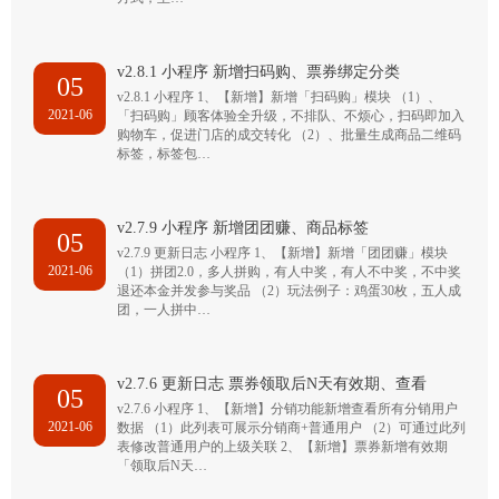
v2.8.1 小程序 新增扫码购、票券绑定分类
05
v2.8.1 小程序 1、【新增】新增「扫码购」模块 （1）、
2021-06
「扫码购」顾客体验全升级，不排队、不烦心，扫码即加入
购物车，促进门店的成交转化 （2）、批量生成商品二维码
标签，标签包…
v2.7.9 小程序 新增团团赚、商品标签
05
v2.7.9 更新日志 小程序 1、【新增】新增「团团赚」模块
2021-06
（1）拼团2.0，多人拼购，有人中奖，有人不中奖，不中奖
退还本金并发参与奖品 （2）玩法例子：鸡蛋30枚，五人成
团，一人拼中…
v2.7.6 更新日志 票券领取后N天有效期、查看
05
v2.7.6 小程序 1、【新增】分销功能新增查看所有分销用户
2021-06
数据 （1）此列表可展示分销商+普通用户 （2）可通过此列
表修改普通用户的上级关联 2、【新增】票券新增有效期
「领取后N天…