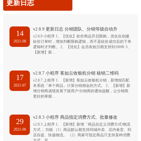
更新日志
v2.8.9 更新日志 分销团队、分销等级自动升
14
v2.8.9 小程序 1、【优化】砍价商品开启限购，优化在创建
2021-08
砍价订单时，增加判断限购逻辑，而不是砍价成功后的下单
逻辑时才判断。 2、【优化】会员有效日期支持到100年 3、
【新增】新…
v2.8.7 小程序 客如云收银机分销 核销二维码
17
v2.8.7 上程序 1、【新增】客如云收银机分销，新增按匹配
2021-07
本系统「单个商品」计算分销佣金的方式。 2、【新增】新
增分销商成绩发展下级用户/分销商的通知提醒，让分销商
更好的掌握…
v2.8.3 小程序 商品指定消费方式、批量修改
29
v2.8.3 上程序 1、【新增】新增「商品自定义消费方式/物流
2021-06
方式 」功能 （1）商品默认都支持同城外卖、店内食堂、到
店自提、快递物流。 （2）商家可指定商品只支持某种消费
方式，至…