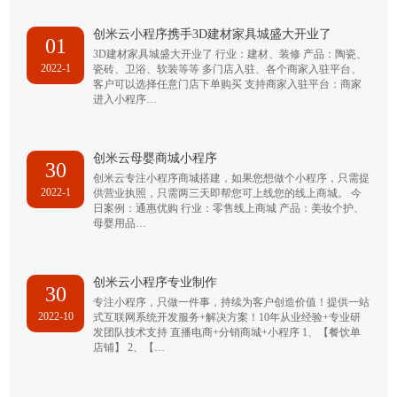
创米云小程序携手3D建材家具城盛大开业了
01
3D建材家具城盛大开业了 行业：建材、装修 产品：陶瓷、
2022-1
瓷砖、卫浴、软装等等 多门店入驻、各个商家入驻平台、
客户可以选择任意门店下单购买 支持商家入驻平台：商家
进入小程序…
创米云母婴商城小程序
30
创米云专注小程序商城搭建，如果您想做个小程序，只需提
2022-1
供营业执照，只需两三天即帮您可上线您的线上商城。 今
日案例：通惠优购 行业：零售线上商城 产品：美妆个护、
母婴用品…
创米云小程序专业制作
30
专注小程序，只做一件事，持续为客户创造价值！提供一站
2022-10
式互联网系统开发服务+解决方案！10年从业经验+专业研
发团队技术支持 直播电商+分销商城+小程序 1、【餐饮单
店铺】 2、【…