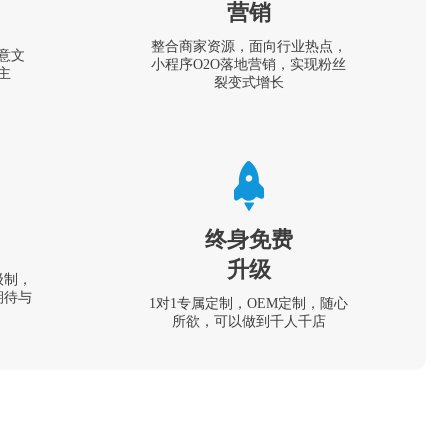
营销
整合商家资源，面向行业热点，
意文
小程序O2O落地营销，实现粉丝
主
裂变式增长
终身免费
升级
级制，
期待与
1对1专属定制，OEM定制，随心
所欲，可以做到千人千店