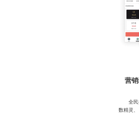
营销
全民
数精灵、