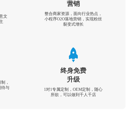
营销
整合商家资源，面向行业热点，
意文
小程序O2O落地营销，实现粉丝
主
裂变式增长
终身免费
升级
级制，
期待与
1对1专属定制，OEM定制，随心
所欲，可以做到千人千店