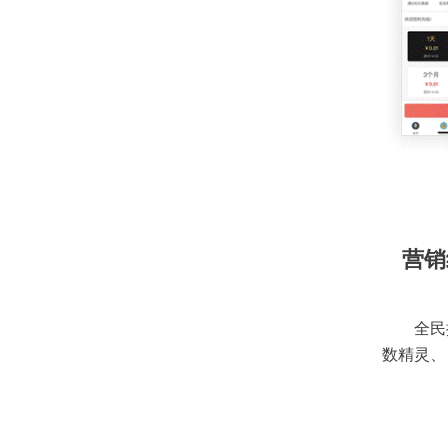
营销
全民
数精灵、