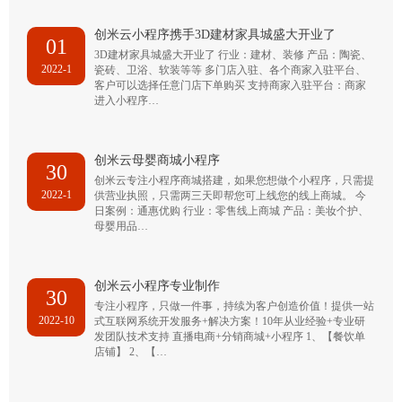
创米云小程序携手3D建材家具城盛大开业了
01
3D建材家具城盛大开业了 行业：建材、装修 产品：陶瓷、
2022-1
瓷砖、卫浴、软装等等 多门店入驻、各个商家入驻平台、
客户可以选择任意门店下单购买 支持商家入驻平台：商家
进入小程序…
创米云母婴商城小程序
30
创米云专注小程序商城搭建，如果您想做个小程序，只需提
2022-1
供营业执照，只需两三天即帮您可上线您的线上商城。 今
日案例：通惠优购 行业：零售线上商城 产品：美妆个护、
母婴用品…
创米云小程序专业制作
30
专注小程序，只做一件事，持续为客户创造价值！提供一站
2022-10
式互联网系统开发服务+解决方案！10年从业经验+专业研
发团队技术支持 直播电商+分销商城+小程序 1、【餐饮单
店铺】 2、【…