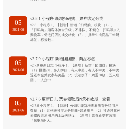
v2.8.1 小程序 新增扫码购、票券绑定分类
05
v2.8.1 小程序 1、【新增】新增「扫码购」模块 （1）、
2021-06
「扫码购」顾客体验全升级，不排队、不烦心，扫码即加入
购物车，促进门店的成交转化 （2）、批量生成商品二维码
标签，标签包…
v2.7.9 小程序 新增团团赚、商品标签
05
v2.7.9 更新日志 小程序 1、【新增】新增「团团赚」模块
2021-06
（1）拼团2.0，多人拼购，有人中奖，有人不中奖，不中奖
退还本金并发参与奖品 （2）玩法例子：鸡蛋30枚，五人成
团，一人拼中…
v2.7.6 更新日志 票券领取后N天有效期、查看
05
v2.7.6 小程序 1、【新增】分销功能新增查看所有分销用户
2021-06
数据 （1）此列表可展示分销商+普通用户 （2）可通过此列
表修改普通用户的上级关联 2、【新增】票券新增有效期
「领取后N天…