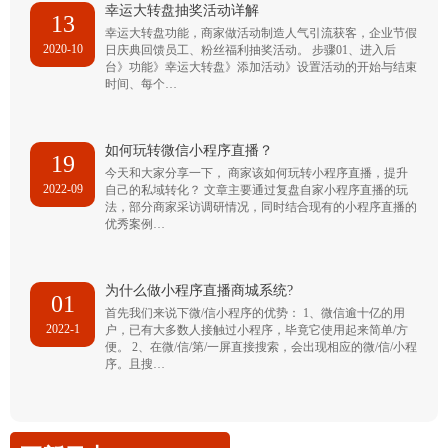
幸运大转盘抽奖活动详解
13
幸运大转盘功能，商家做活动制造人气引流获客，企业节假
2020-10
日庆典回馈员工、粉丝福利抽奖活动。 步骤01、进入后
台》功能》幸运大转盘》添加活动》设置活动的开始与结束
时间、每个…
如何玩转微信小程序直播？
19
今天和大家分享一下， 商家该如何玩转小程序直播，提升
2022-09
自己的私域转化？ 文章主要通过复盘自家小程序直播的玩
法，部分商家采访调研情况，同时结合现有的小程序直播的
优秀案例…
为什么做小程序直播商城系统?
01
首先我们来说下微/信小程序的优势： 1、微信逾十亿的用
2022-1
户，已有大多数人接触过小程序，毕竟它使用起来简单/方
便。 2、在微/信/第/一屏直接搜索，会出现相应的微/信/小程
序。且搜…