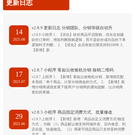
更新日志
v2.8.9 更新日志 分销团队、分销等级自动升
14
v2.8.9 小程序 1、【优化】砍价商品开启限购，优化在创建
2021-08
砍价订单时，增加判断限购逻辑，而不是砍价成功后的下单
逻辑时才判断。 2、【优化】会员有效日期支持到100年 3、
【新增】新…
v2.8.7 小程序 客如云收银机分销 核销二维码
17
v2.8.7 上程序 1、【新增】客如云收银机分销，新增按匹配
2021-07
本系统「单个商品」计算分销佣金的方式。 2、【新增】新
增分销商成绩发展下级用户/分销商的通知提醒，让分销商
更好的掌握…
v2.8.3 小程序 商品指定消费方式、批量修改
29
v2.8.3 上程序 1、【新增】新增「商品自定义消费方式/物流
2021-06
方式 」功能 （1）商品默认都支持同城外卖、店内食堂、到
店自提、快递物流。 （2）商家可指定商品只支持某种消费
方式，至…