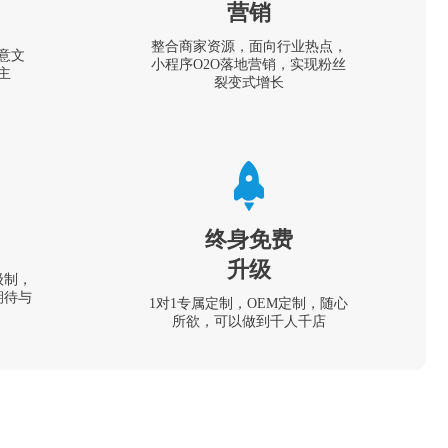
营销
整合商家资源，面向行业热点，
意文
小程序O2O落地营销，实现粉丝
主
裂变式增长
终身免费
升级
级制，
期待与
1对1专属定制，OEM定制，随心
所欲，可以做到千人千店