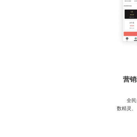
营销
全民
数精灵、