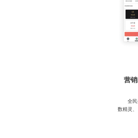
营销
全民
数精灵、