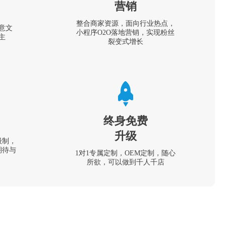
营销
整合商家资源，面向行业热点，
意文
小程序O2O落地营销，实现粉丝
主
裂变式增长
终身免费
升级
级制，
期待与
1对1专属定制，OEM定制，随心
所欲，可以做到千人千店