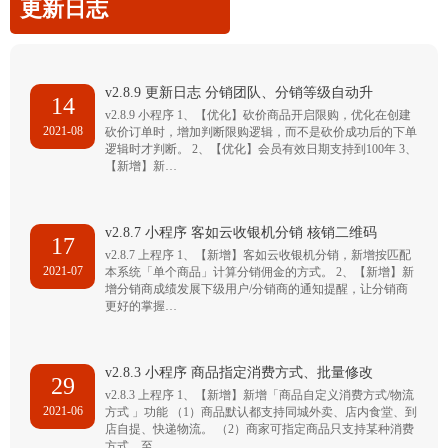
更新日志
v2.8.9 更新日志 分销团队、分销等级自动升
14
v2.8.9 小程序 1、【优化】砍价商品开启限购，优化在创建
2021-08
砍价订单时，增加判断限购逻辑，而不是砍价成功后的下单
逻辑时才判断。 2、【优化】会员有效日期支持到100年 3、
【新增】新…
v2.8.7 小程序 客如云收银机分销 核销二维码
17
v2.8.7 上程序 1、【新增】客如云收银机分销，新增按匹配
2021-07
本系统「单个商品」计算分销佣金的方式。 2、【新增】新
增分销商成绩发展下级用户/分销商的通知提醒，让分销商
更好的掌握…
v2.8.3 小程序 商品指定消费方式、批量修改
29
v2.8.3 上程序 1、【新增】新增「商品自定义消费方式/物流
2021-06
方式 」功能 （1）商品默认都支持同城外卖、店内食堂、到
店自提、快递物流。 （2）商家可指定商品只支持某种消费
方式，至…