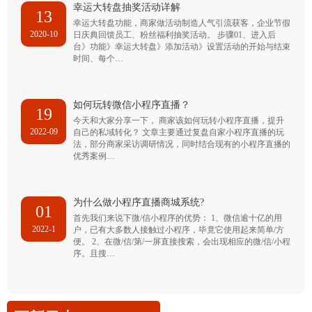
幸运大转盘抽奖活动详解
13
幸运大转盘功能，商家做活动制造人气引流获客，企业节假
2020-10
日庆典回馈员工、粉丝福利抽奖活动。 步骤01、进入后
台》功能》幸运大转盘》添加活动》设置活动的开始与结束
时间、每个…
如何玩转微信小程序直播？
19
今天和大家分享一下， 商家该如何玩转小程序直播，提升
2022-09
自己的私域转化？ 文章主要通过复盘自家小程序直播的玩
法，部分商家采访调研情况，同时结合现有的小程序直播的
优秀案例…
为什么做小程序直播商城系统?
01
首先我们来说下微/信小程序的优势： 1、微信逾十亿的用
2022-1
户，已有大多数人接触过小程序，毕竟它使用起来简单/方
便。 2、在微/信/第/一屏直接搜索，会出现相应的微/信/小程
序。且搜…