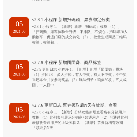
v2.8.1 小程序 新增扫码购、票券绑定分类
05
v2.8.1 小程序 1、【新增】新增「扫码购」模块 （1）、
2021-06
「扫码购」顾客体验全升级，不排队、不烦心，扫码即加入
购物车，促进门店的成交转化 （2）、批量生成商品二维码
标签，标签包…
v2.7.9 小程序 新增团团赚、商品标签
05
v2.7.9 更新日志 小程序 1、【新增】新增「团团赚」模块
2021-06
（1）拼团2.0，多人拼购，有人中奖，有人不中奖，不中奖
退还本金并发参与奖品 （2）玩法例子：鸡蛋30枚，五人成
团，一人拼中…
v2.7.6 更新日志 票券领取后N天有效期、查看
05
v2.7.6 小程序 1、【新增】分销功能新增查看所有分销用户
2021-06
数据 （1）此列表可展示分销商+普通用户 （2）可通过此列
表修改普通用户的上级关联 2、【新增】票券新增有效期
「领取后N天…