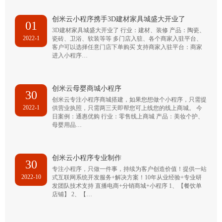
创米云小程序携手3D建材家具城盛大开业了
01
3D建材家具城盛大开业了 行业：建材、装修 产品：陶瓷、
2022-1
瓷砖、卫浴、软装等等 多门店入驻、各个商家入驻平台、
客户可以选择任意门店下单购买 支持商家入驻平台：商家
进入小程序…
创米云母婴商城小程序
30
创米云专注小程序商城搭建，如果您想做个小程序，只需提
2022-1
供营业执照，只需两三天即帮您可上线您的线上商城。 今
日案例：通惠优购 行业：零售线上商城 产品：美妆个护、
母婴用品…
创米云小程序专业制作
30
专注小程序，只做一件事，持续为客户创造价值！提供一站
2022-10
式互联网系统开发服务+解决方案！10年从业经验+专业研
发团队技术支持 直播电商+分销商城+小程序 1、【餐饮单
店铺】 2、【…