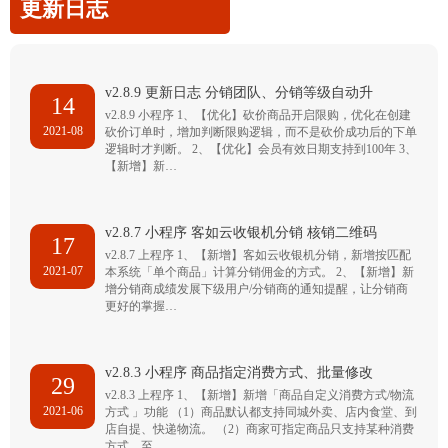
更新日志
v2.8.9 更新日志 分销团队、分销等级自动升
14
v2.8.9 小程序 1、【优化】砍价商品开启限购，优化在创建
2021-08
砍价订单时，增加判断限购逻辑，而不是砍价成功后的下单
逻辑时才判断。 2、【优化】会员有效日期支持到100年 3、
【新增】新…
v2.8.7 小程序 客如云收银机分销 核销二维码
17
v2.8.7 上程序 1、【新增】客如云收银机分销，新增按匹配
2021-07
本系统「单个商品」计算分销佣金的方式。 2、【新增】新
增分销商成绩发展下级用户/分销商的通知提醒，让分销商
更好的掌握…
v2.8.3 小程序 商品指定消费方式、批量修改
29
v2.8.3 上程序 1、【新增】新增「商品自定义消费方式/物流
2021-06
方式 」功能 （1）商品默认都支持同城外卖、店内食堂、到
店自提、快递物流。 （2）商家可指定商品只支持某种消费
方式，至…