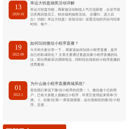
幸运大转盘抽奖活动详解
13
幸运大转盘功能，商家做活动制造人气引流获客，企业节假
2020-10
日庆典回馈员工、粉丝福利抽奖活动。 步骤01、进入后
台》功能》幸运大转盘》添加活动》设置活动的开始与结束
时间、每个…
如何玩转微信小程序直播？
19
今天和大家分享一下， 商家该如何玩转小程序直播，提升
2022-09
自己的私域转化？ 文章主要通过复盘自家小程序直播的玩
法，部分商家采访调研情况，同时结合现有的小程序直播的
优秀案例…
为什么做小程序直播商城系统?
01
首先我们来说下微/信小程序的优势： 1、微信逾十亿的用
2022-1
户，已有大多数人接触过小程序，毕竟它使用起来简单/方
便。 2、在微/信/第/一屏直接搜索，会出现相应的微/信/小程
序。且搜…