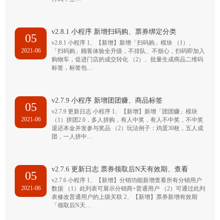
v2.8.1 小程序 新增扫码购、票券绑定分类
05
v2.8.1 小程序 1、【新增】新增「扫码购」模块 （1）、
2021-06
「扫码购」顾客体验全升级，不排队、不烦心，扫码即加入
购物车，促进门店的成交转化 （2）、批量生成商品二维码
标签，标签包…
v2.7.9 小程序 新增团团赚、商品标签
05
v2.7.9 更新日志 小程序 1、【新增】新增「团团赚」模块
2021-06
（1）拼团2.0，多人拼购，有人中奖，有人不中奖，不中奖
退还本金并发参与奖品 （2）玩法例子：鸡蛋30枚，五人成
团，一人拼中…
v2.7.6 更新日志 票券领取后N天有效期、查看
05
v2.7.6 小程序 1、【新增】分销功能新增查看所有分销用户
2021-06
数据 （1）此列表可展示分销商+普通用户 （2）可通过此列
表修改普通用户的上级关联 2、【新增】票券新增有效期
「领取后N天…