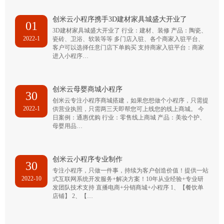
创米云小程序携手3D建材家具城盛大开业了
01
3D建材家具城盛大开业了 行业：建材、装修 产品：陶瓷、
2022-1
瓷砖、卫浴、软装等等 多门店入驻、各个商家入驻平台、
客户可以选择任意门店下单购买 支持商家入驻平台：商家
进入小程序…
创米云母婴商城小程序
30
创米云专注小程序商城搭建，如果您想做个小程序，只需提
2022-1
供营业执照，只需两三天即帮您可上线您的线上商城。 今
日案例：通惠优购 行业：零售线上商城 产品：美妆个护、
母婴用品…
创米云小程序专业制作
30
专注小程序，只做一件事，持续为客户创造价值！提供一站
2022-10
式互联网系统开发服务+解决方案！10年从业经验+专业研
发团队技术支持 直播电商+分销商城+小程序 1、【餐饮单
店铺】 2、【…