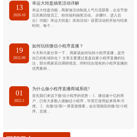
幸运大转盘抽奖活动详解
13
幸运大转盘功能，商家做活动制造人气引流获客，企业节假
2020-10
日庆典回馈员工、粉丝福利抽奖活动。 步骤01、进入后
台》功能》幸运大转盘》添加活动》设置活动的开始与结束
时间、每个…
如何玩转微信小程序直播？
19
今天和大家分享一下， 商家该如何玩转小程序直播，提升
2022-09
自己的私域转化？ 文章主要通过复盘自家小程序直播的玩
法，部分商家采访调研情况，同时结合现有的小程序直播的
优秀案例…
为什么做小程序直播商城系统?
01
首先我们来说下微/信小程序的优势： 1、微信逾十亿的用
2022-1
户，已有大多数人接触过小程序，毕竟它使用起来简单/方
便。 2、在微/信/第/一屏直接搜索，会出现相应的微/信/小程
序。且搜…