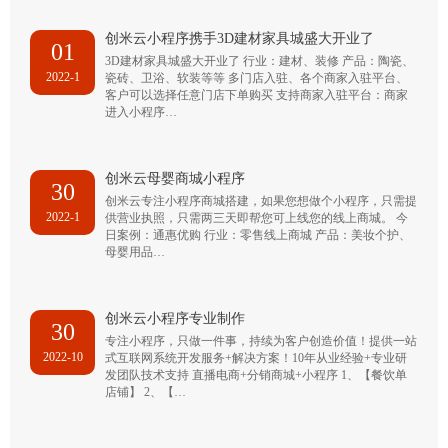
创米云小程序携手3D建材家具城盛大开业了
01
3D建材家具城盛大开业了 行业：建材、装修 产品：陶瓷、
2022-1
瓷砖、卫浴、软装等等 多门店入驻、各个商家入驻平台、
客户可以选择任意门店下单购买 支持商家入驻平台：商家
进入小程序…
创米云母婴商城小程序
30
创米云专注小程序商城搭建，如果您想做个小程序，只需提
2022-1
供营业执照，只需两三天即帮您可上线您的线上商城。 今
日案例：通惠优购 行业：零售线上商城 产品：美妆个护、
母婴用品…
创米云小程序专业制作
30
专注小程序，只做一件事，持续为客户创造价值！提供一站
2022-10
式互联网系统开发服务+解决方案！10年从业经验+专业研
发团队技术支持 直播电商+分销商城+小程序 1、【餐饮单
店铺】 2、【…