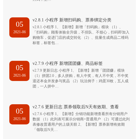
v2.8.1 小程序 新增扫码购、票券绑定分类
05
v2.8.1 小程序 1、【新增】新增「扫码购」模块 （1）、
2021-06
「扫码购」顾客体验全升级，不排队、不烦心，扫码即加入
购物车，促进门店的成交转化 （2）、批量生成商品二维码
标签，标签包…
v2.7.9 小程序 新增团团赚、商品标签
05
v2.7.9 更新日志 小程序 1、【新增】新增「团团赚」模块
2021-06
（1）拼团2.0，多人拼购，有人中奖，有人不中奖，不中奖
退还本金并发参与奖品 （2）玩法例子：鸡蛋30枚，五人成
团，一人拼中…
v2.7.6 更新日志 票券领取后N天有效期、查看
05
v2.7.6 小程序 1、【新增】分销功能新增查看所有分销用户
2021-06
数据 （1）此列表可展示分销商+普通用户 （2）可通过此列
表修改普通用户的上级关联 2、【新增】票券新增有效期
「领取后N天…