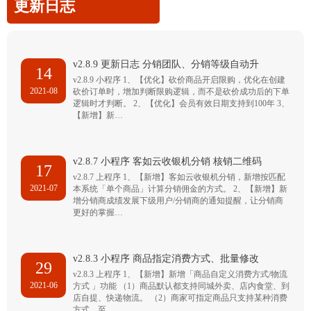
更新日志
v2.8.9 更新日志 分销团队、分销等级自动升
14
v2.8.9 小程序 1、【优化】砍价商品开启限购，优化在创建
2021-08
砍价订单时，增加判断限购逻辑，而不是砍价成功后的下单
逻辑时才判断。 2、【优化】会员有效日期支持到100年 3、
【新增】新…
v2.8.7 小程序 客如云收银机分销 核销二维码
17
v2.8.7 上程序 1、【新增】客如云收银机分销，新增按匹配
2021-07
本系统「单个商品」计算分销佣金的方式。 2、【新增】新
增分销商成绩发展下级用户/分销商的通知提醒，让分销商
更好的掌握…
v2.8.3 小程序 商品指定消费方式、批量修改
29
v2.8.3 上程序 1、【新增】新增「商品自定义消费方式/物流
2021-06
方式 」功能 （1）商品默认都支持同城外卖、店内食堂、到
店自提、快递物流。 （2）商家可指定商品只支持某种消费
方式，至…