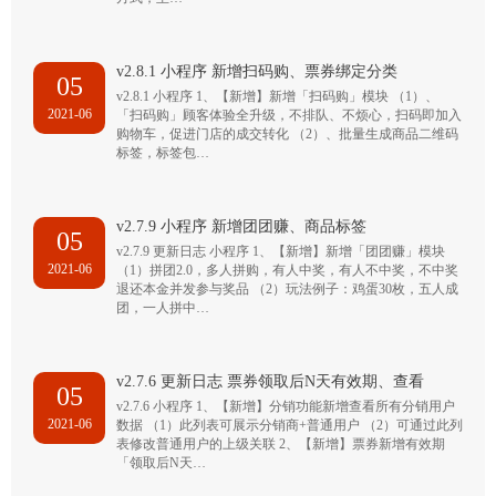
v2.8.1 小程序 新增扫码购、票券绑定分类
05
v2.8.1 小程序 1、【新增】新增「扫码购」模块 （1）、
2021-06
「扫码购」顾客体验全升级，不排队、不烦心，扫码即加入
购物车，促进门店的成交转化 （2）、批量生成商品二维码
标签，标签包…
v2.7.9 小程序 新增团团赚、商品标签
05
v2.7.9 更新日志 小程序 1、【新增】新增「团团赚」模块
2021-06
（1）拼团2.0，多人拼购，有人中奖，有人不中奖，不中奖
退还本金并发参与奖品 （2）玩法例子：鸡蛋30枚，五人成
团，一人拼中…
v2.7.6 更新日志 票券领取后N天有效期、查看
05
v2.7.6 小程序 1、【新增】分销功能新增查看所有分销用户
2021-06
数据 （1）此列表可展示分销商+普通用户 （2）可通过此列
表修改普通用户的上级关联 2、【新增】票券新增有效期
「领取后N天…