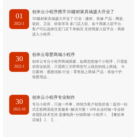
创米云小程序携手3D建材家具城盛大开业了
01
3D建材家具城盛大开业了 行业：建材、装修 产品：陶瓷、
2022-1
瓷砖、卫浴、软装等等 多门店入驻、各个商家入驻平台、
客户可以选择任意门店下单购买 支持商家入驻平台：商家
进入小程序…
创米云母婴商城小程序
30
创米云专注小程序商城搭建，如果您想做个小程序，只需提
2022-1
供营业执照，只需两三天即帮您可上线您的线上商城。 今
日案例：通惠优购 行业：零售线上商城 产品：美妆个护、
母婴用品…
创米云小程序专业制作
30
专注小程序，只做一件事，持续为客户创造价值！提供一站
2022-10
式互联网系统开发服务+解决方案！10年从业经验+专业研
发团队技术支持 直播电商+分销商城+小程序 1、【餐饮单
店铺】 2、【…