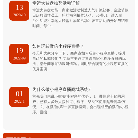
幸运大转盘抽奖活动详解
13
幸运大转盘功能，商家做活动制造人气引流获客，企业节假
2020-10
日庆典回馈员工、粉丝福利抽奖活动。 步骤01、进入后
台》功能》幸运大转盘》添加活动》设置活动的开始与结束
时间、每个…
如何玩转微信小程序直播？
19
今天和大家分享一下， 商家该如何玩转小程序直播，提升
2022-09
自己的私域转化？ 文章主要通过复盘自家小程序直播的玩
法，部分商家采访调研情况，同时结合现有的小程序直播的
优秀案例…
为什么做小程序直播商城系统?
01
首先我们来说下微/信小程序的优势： 1、微信逾十亿的用
2022-1
户，已有大多数人接触过小程序，毕竟它使用起来简单/方
便。 2、在微/信/第/一屏直接搜索，会出现相应的微/信/小程
序。且搜…