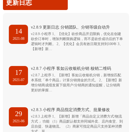
更新日志
v2.8.9 更新日志 分销团队、分销等级自动升
14
v2.8.9 小程序 1、【优化】砍价商品开启限购，优化在创建
2021-08
砍价订单时，增加判断限购逻辑，而不是砍价成功后的下单
逻辑时才判断。 2、【优化】会员有效日期支持到100年 3、
【新增】新…
v2.8.7 小程序 客如云收银机分销 核销二维码
17
v2.8.7 上程序 1、【新增】客如云收银机分销，新增按匹配
2021-07
本系统「单个商品」计算分销佣金的方式。 2、【新增】新
增分销商成绩发展下级用户/分销商的通知提醒，让分销商
更好的掌握…
v2.8.3 小程序 商品指定消费方式、批量修改
29
v2.8.3 上程序 1、【新增】新增「商品自定义消费方式/物流
2021-06
方式 」功能 （1）商品默认都支持同城外卖、店内食堂、到
店自提、快递物流。 （2）商家可指定商品只支持某种消费
方式，至…