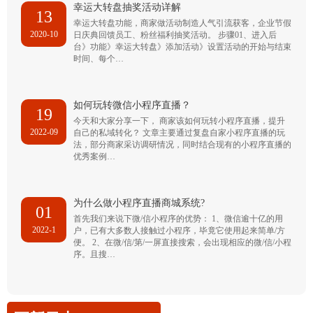
幸运大转盘抽奖活动详解
13
幸运大转盘功能，商家做活动制造人气引流获客，企业节假
2020-10
日庆典回馈员工、粉丝福利抽奖活动。 步骤01、进入后
台》功能》幸运大转盘》添加活动》设置活动的开始与结束
时间、每个…
如何玩转微信小程序直播？
19
今天和大家分享一下， 商家该如何玩转小程序直播，提升
2022-09
自己的私域转化？ 文章主要通过复盘自家小程序直播的玩
法，部分商家采访调研情况，同时结合现有的小程序直播的
优秀案例…
为什么做小程序直播商城系统?
01
首先我们来说下微/信小程序的优势： 1、微信逾十亿的用
2022-1
户，已有大多数人接触过小程序，毕竟它使用起来简单/方
便。 2、在微/信/第/一屏直接搜索，会出现相应的微/信/小程
序。且搜…