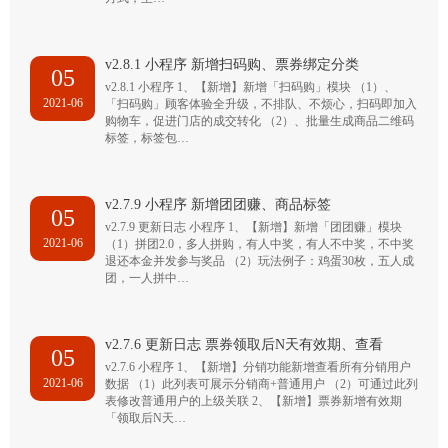
v2.8.1 小程序 新增扫码购、票券绑定分类
05
v2.8.1 小程序 1、【新增】新增「扫码购」模块 （1）、
2021-06
「扫码购」顾客体验全升级，不排队、不烦心，扫码即加入
购物车，促进门店的成交转化 （2）、批量生成商品二维码
标签，标签包…
v2.7.9 小程序 新增团团赚、商品标签
05
v2.7.9 更新日志 小程序 1、【新增】新增「团团赚」模块
2021-06
（1）拼团2.0，多人拼购，有人中奖，有人不中奖，不中奖
退还本金并发参与奖品 （2）玩法例子：鸡蛋30枚，五人成
团，一人拼中…
v2.7.6 更新日志 票券领取后N天有效期、查看
05
v2.7.6 小程序 1、【新增】分销功能新增查看所有分销用户
2021-06
数据 （1）此列表可展示分销商+普通用户 （2）可通过此列
表修改普通用户的上级关联 2、【新增】票券新增有效期
「领取后N天…