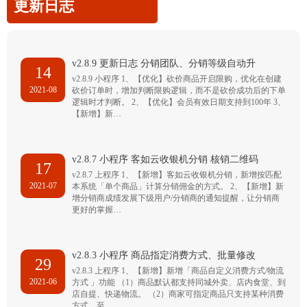
更新日志
v2.8.9 更新日志 分销团队、分销等级自动升
14
v2.8.9 小程序 1、【优化】砍价商品开启限购，优化在创建
2021-08
砍价订单时，增加判断限购逻辑，而不是砍价成功后的下单
逻辑时才判断。 2、【优化】会员有效日期支持到100年 3、
【新增】新…
v2.8.7 小程序 客如云收银机分销 核销二维码
17
v2.8.7 上程序 1、【新增】客如云收银机分销，新增按匹配
2021-07
本系统「单个商品」计算分销佣金的方式。 2、【新增】新
增分销商成绩发展下级用户/分销商的通知提醒，让分销商
更好的掌握…
v2.8.3 小程序 商品指定消费方式、批量修改
29
v2.8.3 上程序 1、【新增】新增「商品自定义消费方式/物流
2021-06
方式 」功能 （1）商品默认都支持同城外卖、店内食堂、到
店自提、快递物流。 （2）商家可指定商品只支持某种消费
方式，至…