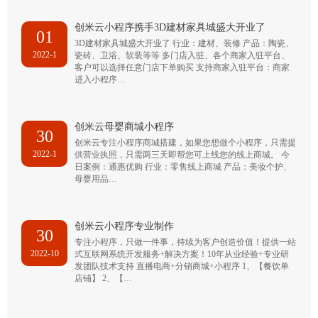
创米云小程序携手3D建材家具城盛大开业了
01
3D建材家具城盛大开业了 行业：建材、装修 产品：陶瓷、
2022-1
瓷砖、卫浴、软装等等 多门店入驻、各个商家入驻平台、
客户可以选择任意门店下单购买 支持商家入驻平台：商家
进入小程序…
创米云母婴商城小程序
30
创米云专注小程序商城搭建，如果您想做个小程序，只需提
2022-1
供营业执照，只需两三天即帮您可上线您的线上商城。 今
日案例：通惠优购 行业：零售线上商城 产品：美妆个护、
母婴用品…
创米云小程序专业制作
30
专注小程序，只做一件事，持续为客户创造价值！提供一站
2022-10
式互联网系统开发服务+解决方案！10年从业经验+专业研
发团队技术支持 直播电商+分销商城+小程序 1、【餐饮单
店铺】 2、【…