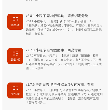
v2.8.1 小程序 新增扫码购、票券绑定分类
05
v2.8.1 小程序 1、【新增】新增「扫码购」模块 （1）、
2021-06
「扫码购」顾客体验全升级，不排队、不烦心，扫码即加入
购物车，促进门店的成交转化 （2）、批量生成商品二维码
标签，标签包…
v2.7.9 小程序 新增团团赚、商品标签
05
v2.7.9 更新日志 小程序 1、【新增】新增「团团赚」模块
2021-06
（1）拼团2.0，多人拼购，有人中奖，有人不中奖，不中奖
退还本金并发参与奖品 （2）玩法例子：鸡蛋30枚，五人成
团，一人拼中…
v2.7.6 更新日志 票券领取后N天有效期、查看
05
v2.7.6 小程序 1、【新增】分销功能新增查看所有分销用户
2021-06
数据 （1）此列表可展示分销商+普通用户 （2）可通过此列
表修改普通用户的上级关联 2、【新增】票券新增有效期
「领取后N天…