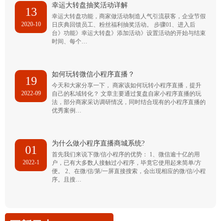
幸运大转盘抽奖活动详解
13
幸运大转盘功能，商家做活动制造人气引流获客，企业节假
2020-10
日庆典回馈员工、粉丝福利抽奖活动。 步骤01、进入后
台》功能》幸运大转盘》添加活动》设置活动的开始与结束
时间、每个…
如何玩转微信小程序直播？
19
今天和大家分享一下， 商家该如何玩转小程序直播，提升
2022-09
自己的私域转化？ 文章主要通过复盘自家小程序直播的玩
法，部分商家采访调研情况，同时结合现有的小程序直播的
优秀案例…
为什么做小程序直播商城系统?
01
首先我们来说下微/信小程序的优势： 1、微信逾十亿的用
2022-1
户，已有大多数人接触过小程序，毕竟它使用起来简单/方
便。 2、在微/信/第/一屏直接搜索，会出现相应的微/信/小程
序。且搜…