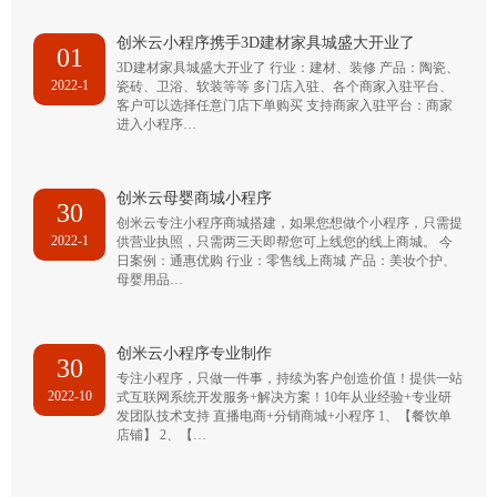
创米云小程序携手3D建材家具城盛大开业了
01
3D建材家具城盛大开业了 行业：建材、装修 产品：陶瓷、
2022-1
瓷砖、卫浴、软装等等 多门店入驻、各个商家入驻平台、
客户可以选择任意门店下单购买 支持商家入驻平台：商家
进入小程序…
创米云母婴商城小程序
30
创米云专注小程序商城搭建，如果您想做个小程序，只需提
2022-1
供营业执照，只需两三天即帮您可上线您的线上商城。 今
日案例：通惠优购 行业：零售线上商城 产品：美妆个护、
母婴用品…
创米云小程序专业制作
30
专注小程序，只做一件事，持续为客户创造价值！提供一站
2022-10
式互联网系统开发服务+解决方案！10年从业经验+专业研
发团队技术支持 直播电商+分销商城+小程序 1、【餐饮单
店铺】 2、【…