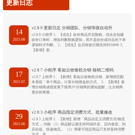
更新日志
v2.8.9 更新日志 分销团队、分销等级自动升
14
v2.8.9 小程序 1、【优化】砍价商品开启限购，优化在创建
2021-08
砍价订单时，增加判断限购逻辑，而不是砍价成功后的下单
逻辑时才判断。 2、【优化】会员有效日期支持到100年 3、
【新增】新…
v2.8.7 小程序 客如云收银机分销 核销二维码
17
v2.8.7 上程序 1、【新增】客如云收银机分销，新增按匹配
2021-07
本系统「单个商品」计算分销佣金的方式。 2、【新增】新
增分销商成绩发展下级用户/分销商的通知提醒，让分销商
更好的掌握…
v2.8.3 小程序 商品指定消费方式、批量修改
29
v2.8.3 上程序 1、【新增】新增「商品自定义消费方式/物流
2021-06
方式 」功能 （1）商品默认都支持同城外卖、店内食堂、到
店自提、快递物流。 （2）商家可指定商品只支持某种消费
方式，至…