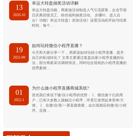
幸运大转盘抽奖活动详解
13
幸运大转盘功能，商家做活动制造人气引流获客，企业节假
2020-10
日庆典回馈员工、粉丝福利抽奖活动。 步骤01、进入后
台》功能》幸运大转盘》添加活动》设置活动的开始与结束
时间、每个…
如何玩转微信小程序直播？
19
今天和大家分享一下， 商家该如何玩转小程序直播，提升
2022-09
自己的私域转化？ 文章主要通过复盘自家小程序直播的玩
法，部分商家采访调研情况，同时结合现有的小程序直播的
优秀案例…
为什么做小程序直播商城系统?
01
首先我们来说下微/信小程序的优势： 1、微信逾十亿的用
2022-1
户，已有大多数人接触过小程序，毕竟它使用起来简单/方
便。 2、在微/信/第/一屏直接搜索，会出现相应的微/信/小程
序。且搜…