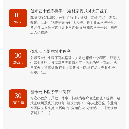
创米云小程序携手3D建材家具城盛大开业了
01
3D建材家具城盛大开业了 行业：建材、装修 产品：陶瓷、
2022-1
瓷砖、卫浴、软装等等 多门店入驻、各个商家入驻平台、
客户可以选择任意门店下单购买 支持商家入驻平台：商家
进入小程序…
创米云母婴商城小程序
30
创米云专注小程序商城搭建，如果您想做个小程序，只需提
2022-1
供营业执照，只需两三天即帮您可上线您的线上商城。 今
日案例：通惠优购 行业：零售线上商城 产品：美妆个护、
母婴用品…
创米云小程序专业制作
30
专注小程序，只做一件事，持续为客户创造价值！提供一站
2022-10
式互联网系统开发服务+解决方案！10年从业经验+专业研
发团队技术支持 直播电商+分销商城+小程序 1、【餐饮单
店铺】 2、【…