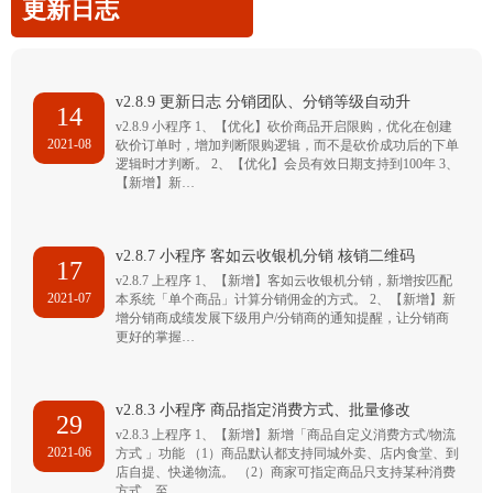
更新日志
v2.8.9 更新日志 分销团队、分销等级自动升
14
v2.8.9 小程序 1、【优化】砍价商品开启限购，优化在创建
2021-08
砍价订单时，增加判断限购逻辑，而不是砍价成功后的下单
逻辑时才判断。 2、【优化】会员有效日期支持到100年 3、
【新增】新…
v2.8.7 小程序 客如云收银机分销 核销二维码
17
v2.8.7 上程序 1、【新增】客如云收银机分销，新增按匹配
2021-07
本系统「单个商品」计算分销佣金的方式。 2、【新增】新
增分销商成绩发展下级用户/分销商的通知提醒，让分销商
更好的掌握…
v2.8.3 小程序 商品指定消费方式、批量修改
29
v2.8.3 上程序 1、【新增】新增「商品自定义消费方式/物流
2021-06
方式 」功能 （1）商品默认都支持同城外卖、店内食堂、到
店自提、快递物流。 （2）商家可指定商品只支持某种消费
方式，至…