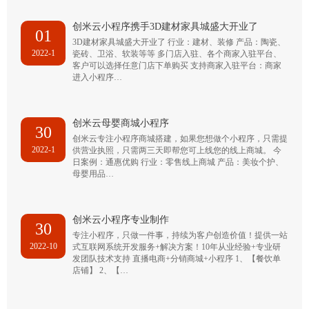
创米云小程序携手3D建材家具城盛大开业了
01
3D建材家具城盛大开业了 行业：建材、装修 产品：陶瓷、
2022-1
瓷砖、卫浴、软装等等 多门店入驻、各个商家入驻平台、
客户可以选择任意门店下单购买 支持商家入驻平台：商家
进入小程序…
创米云母婴商城小程序
30
创米云专注小程序商城搭建，如果您想做个小程序，只需提
2022-1
供营业执照，只需两三天即帮您可上线您的线上商城。 今
日案例：通惠优购 行业：零售线上商城 产品：美妆个护、
母婴用品…
创米云小程序专业制作
30
专注小程序，只做一件事，持续为客户创造价值！提供一站
2022-10
式互联网系统开发服务+解决方案！10年从业经验+专业研
发团队技术支持 直播电商+分销商城+小程序 1、【餐饮单
店铺】 2、【…