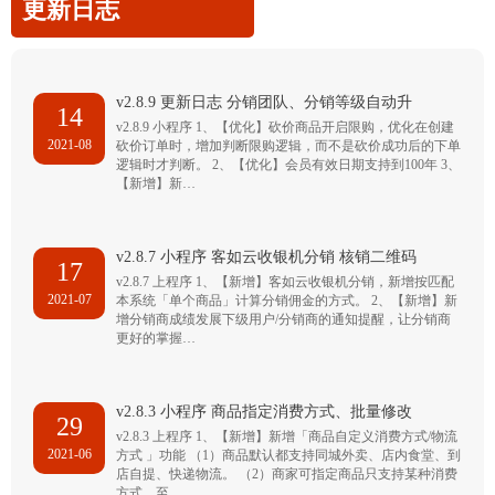
更新日志
v2.8.9 更新日志 分销团队、分销等级自动升
14
v2.8.9 小程序 1、【优化】砍价商品开启限购，优化在创建
2021-08
砍价订单时，增加判断限购逻辑，而不是砍价成功后的下单
逻辑时才判断。 2、【优化】会员有效日期支持到100年 3、
【新增】新…
v2.8.7 小程序 客如云收银机分销 核销二维码
17
v2.8.7 上程序 1、【新增】客如云收银机分销，新增按匹配
2021-07
本系统「单个商品」计算分销佣金的方式。 2、【新增】新
增分销商成绩发展下级用户/分销商的通知提醒，让分销商
更好的掌握…
v2.8.3 小程序 商品指定消费方式、批量修改
29
v2.8.3 上程序 1、【新增】新增「商品自定义消费方式/物流
2021-06
方式 」功能 （1）商品默认都支持同城外卖、店内食堂、到
店自提、快递物流。 （2）商家可指定商品只支持某种消费
方式，至…