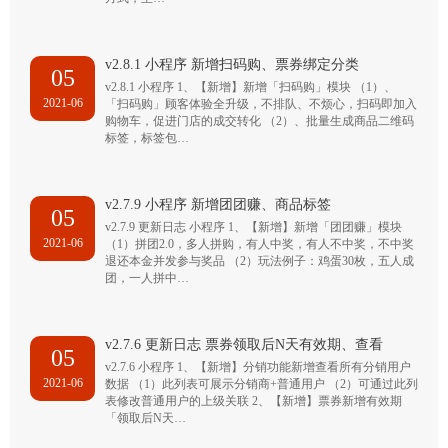
v2.8.1 小程序 新增扫码购、票券绑定分类
05
v2.8.1 小程序 1、【新增】新增「扫码购」模块 （1）、
2021-06
「扫码购」顾客体验全升级，不排队、不烦心，扫码即加入
购物车，促进门店的成交转化 （2）、批量生成商品二维码
标签，标签包…
v2.7.9 小程序 新增团团赚、商品标签
05
v2.7.9 更新日志 小程序 1、【新增】新增「团团赚」模块
2021-06
（1）拼团2.0，多人拼购，有人中奖，有人不中奖，不中奖
退还本金并发参与奖品 （2）玩法例子：鸡蛋30枚，五人成
团，一人拼中…
v2.7.6 更新日志 票券领取后N天有效期、查看
05
v2.7.6 小程序 1、【新增】分销功能新增查看所有分销用户
2021-06
数据 （1）此列表可展示分销商+普通用户 （2）可通过此列
表修改普通用户的上级关联 2、【新增】票券新增有效期
「领取后N天…