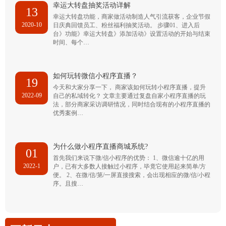
幸运大转盘抽奖活动详解
13
幸运大转盘功能，商家做活动制造人气引流获客，企业节假
2020-10
日庆典回馈员工、粉丝福利抽奖活动。 步骤01、进入后
台》功能》幸运大转盘》添加活动》设置活动的开始与结束
时间、每个…
如何玩转微信小程序直播？
19
今天和大家分享一下， 商家该如何玩转小程序直播，提升
2022-09
自己的私域转化？ 文章主要通过复盘自家小程序直播的玩
法，部分商家采访调研情况，同时结合现有的小程序直播的
优秀案例…
为什么做小程序直播商城系统?
01
首先我们来说下微/信小程序的优势： 1、微信逾十亿的用
2022-1
户，已有大多数人接触过小程序，毕竟它使用起来简单/方
便。 2、在微/信/第/一屏直接搜索，会出现相应的微/信/小程
序。且搜…